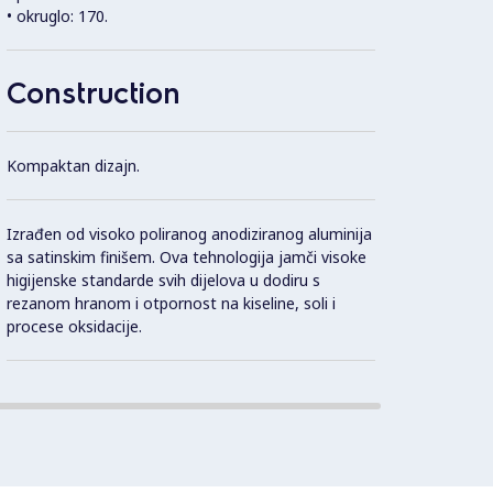
• okruglo: 170.
Sigurn
kao s
Construction
Zaštit
Kompaktan dizajn.
Izrađen od visoko poliranog anodiziranog aluminija
sa satinskim finišem. Ova tehnologija jamči visoke
higijenske standarde svih dijelova u dodiru s
rezanom hranom i otpornost na kiseline, soli i
procese oksidacije.