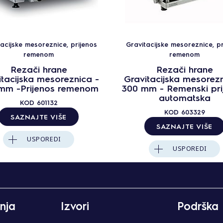
tacijske mesoreznice, prijenos
Gravitacijske mesoreznice, pr
remenom
remenom
Rezači hrane
Rezači hrane
itacijska mesoreznica -
Gravitacijska mesorezn
mm -Prijenos remenom
300 mm - Remenski pri
automatska
KOD
601132
KOD
603329
SAZNAJTE VIŠE
SAZNAJTE VIŠE
USPOREDI
USPOREDI
nja
Izvori
Podrška