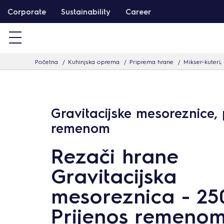
T
Corporate
Sustainability
Career
a
r
t
Početna
Kuhinjska oprema
Priprema hrane
Mikser-kuteri,
a
l
o
m
Gravitacijske mesoreznice, 
h
remenom
o
Rezači hrane
z
u
Gravitacijska
g
mesoreznica - 25
r
Prijenos remeno
á