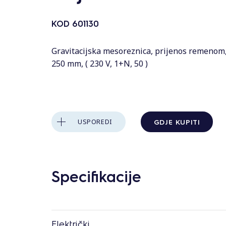
s
KOD
601130
Gravitacijska mesoreznica, prijenos remenom
250 mm, ( 230 V, 1+N, 50 )
GDJE KUPITI
USPOREDI
Specifikacije
Električki