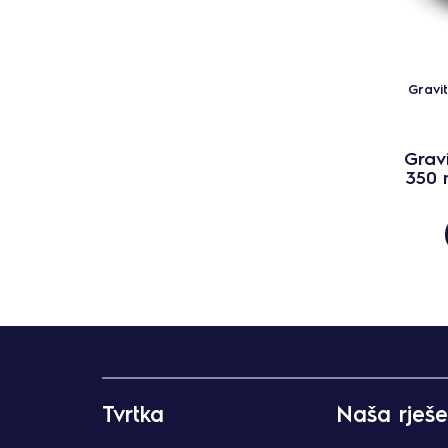
Gravi
Grav
350 
Tvrtka
Naša rješe