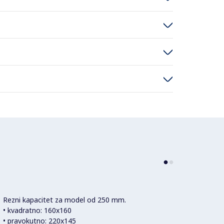
Rezni kapacitet za model od 250 mm.
Tvrdo 
• kvadratno: 160x160
prsten
• pravokutno: 220x145