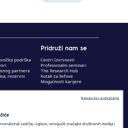
Pridruži nam se
isnička podrška
Centri Izvrsnosti
vori
Profesionalni seminari
isnog partnera
The Research Hub
isa, rezervni
Kutak za šefove
Mogućnosti karijere
Nastavi bez prihvaćanja
čiće
onalizirali sadržaj i oglase, omogućili značajke društvenih medija i