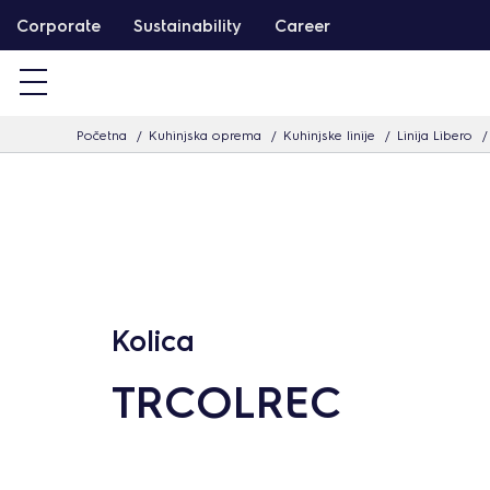
T
Corporate
Sustainability
Career
a
r
t
Početna
Kuhinjska oprema
Kuhinjske linije
Linija Libero
a
l
o
m
h
o
z
Kolica
u
TRCOLREC
g
r
á