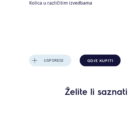
s
Kolica u različitim izvedbama
GDJE KUPITI
USPOREDI
Želite li sazna