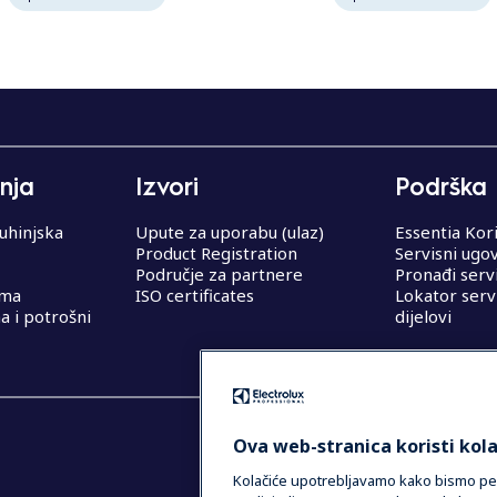
nja
Izvori
Podrška
uhinjska
Upute za uporabu (ulaz)
Essentia Kor
Product Registration
Servisni ugo
Područje za partnere
Pronađi serv
ema
ISO certificates
Lokator serv
 i potrošni
dijelovi
Ova web-stranica koristi kola
Kolačiće upotrebljavamo kako bismo pers