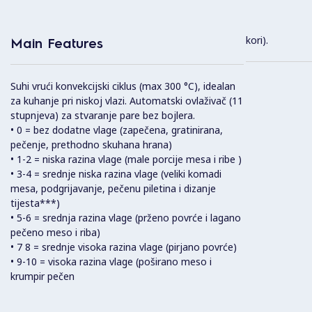
kori).
Main Features
Suhi vrući konvekcijski ciklus (max 300 °C), idealan
za kuhanje pri niskoj vlazi. Automatski ovlaživač (11
stupnjeva) za stvaranje pare bez bojlera.
• 0 = bez dodatne vlage (zapečena, gratinirana,
pečenje, prethodno skuhana hrana)
• 1-2 = niska razina vlage (male porcije mesa i ribe )
• 3-4 = srednje niska razina vlage (veliki komadi
mesa, podgrijavanje, pečenu piletina i dizanje
tijesta***)
• 5-6 = srednja razina vlage (prženo povrće i lagano
pečeno meso i riba)
• 7 8 = srednje visoka razina vlage (pirjano povrće)
• 9-10 = visoka razina vlage (poširano meso i
krumpir pečen