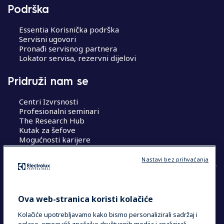
Podrška
Essentia Korisnička podrška
Servisni ugovori
Pronađi servisnog partnera
Lokator servisa, rezervni dijelovi
Pridruži nam se
Centri Izvrsnosti
Profesionalni seminari
The Research Hub
Kutak za šefove
Mogućnosti karijere
Nastavi bez prihvaćanja
COUNTRY AND LANGUAGE
Ova web-stranica koristi kolačiće
VAŠ ODABIR: HRVATSKA
Kolačiće upotrebljavamo kako bismo personalizirali sadržaj i