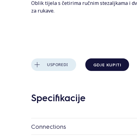
s
Oblik tijela s četirima ručnim stezaljkama i 
za rukave.
GDJE KUPITI
USPOREDI
Specifikacije
Connections