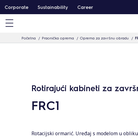
T
Corporate
Sustainability
Career
a
r
t
Početna
Praonička oprema
Oprema za završnu obradu
F
a
l
o
m
h
o
Rotirajući kabineti za zavr
z
FRC1
u
g
r
á
Rotacijski ormarić. Uređaj s modelom u obliku t