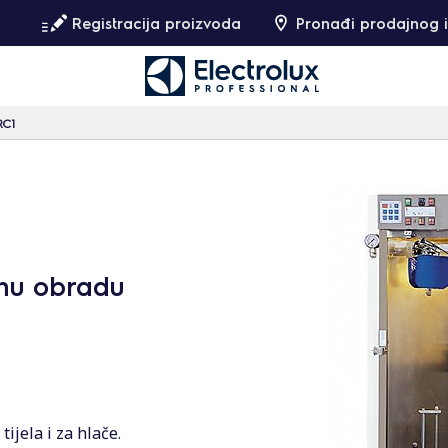
Registracija proizvoda
Pronađi prodajnog i
RC1
šnu obradu
ijela i za hlače.