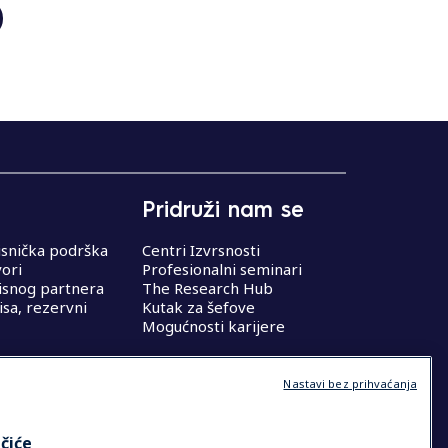
Pridruži nam se
isnička podrška
Centri Izvrsnosti
vori
Profesionalni seminari
isnog partnera
The Research Hub
isa, rezervni
Kutak za šefove
Mogućnosti karijere
Nastavi bez prihvaćanja
čiće