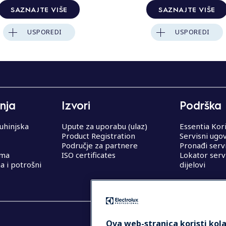
SAZNAJTE VIŠE
SAZNAJTE VIŠE
USPOREDI
USPOREDI
nja
Izvori
Podrška
uhinjska
Upute za uporabu (ulaz)
Essentia Kor
Product Registration
Servisni ugo
Područje za partnere
Pronađi serv
ema
ISO certificates
Lokator serv
 i potrošni
dijelovi
Ova web-stranica koristi kola