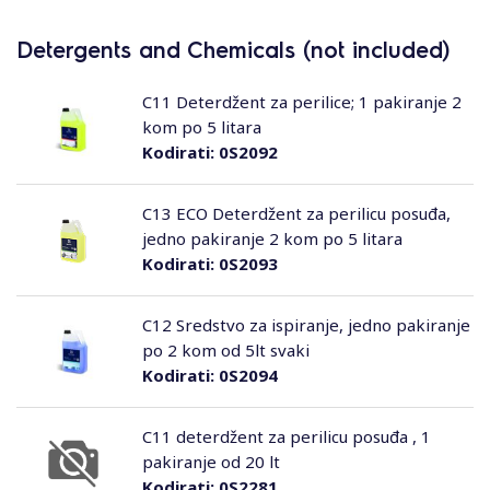
Detergents and Chemicals (not included)
C11 Deterdžent za perilice; 1 pakiranje 2
kom po 5 litara
Kodirati:
0S2092
C13 ECO Deterdžent za perilicu posuđa,
jedno pakiranje 2 kom po 5 litara
Kodirati:
0S2093
C12 Sredstvo za ispiranje, jedno pakiranje
po 2 kom od 5lt svaki
Kodirati:
0S2094
C11 deterdžent za perilicu posuđa , 1
pakiranje od 20 lt
Kodirati:
0S2281