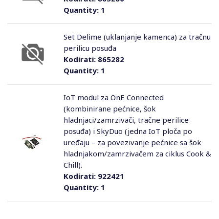
Quantity:
1
Set Delime (uklanjanje kamenca) za tračnu
perilicu posuđa
Kodirati:
865282
Quantity:
1
IoT modul za OnE Connected
(kombinirane pećnice, šok
hladnjaci/zamrzivači, tračne perilice
posuđa) i SkyDuo (jedna IoT ploča po
uređaju – za povezivanje pećnice sa šok
hladnjakom/zamrzivačem za ciklus Cook &
Chill).
Kodirati:
922421
Quantity:
1