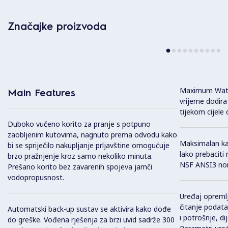
Značajke proizvoda
Maximum Wate
Main Features
vrijeme dodira
tijekom cijele 
Duboko vučeno korito za pranje s potpuno
zaobljenim kutovima, nagnuto prema odvodu kako
Maksimalan ka
bi se spriječilo nakupljanje prljavštine omogućuje
lako prebaciti 
brzo pražnjenje kroz samo nekoliko minuta.
NSF ANSI3 n
Prešano korito bez zavarenih spojeva jamči
vodopropusnost.
Uređaj opreml
čitanje podata
Automatski back-up sustav se aktivira kako dođe
i potrošnje, di
do greške. Vođena rješenja za brzi uvid sadrže 300