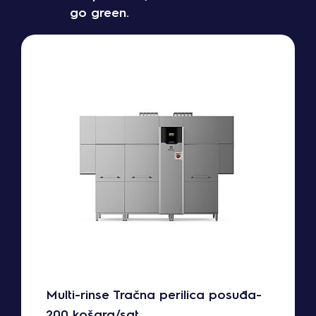
go green.
Multi-rinse Tračna perilica posuđa-
200 košara/sat