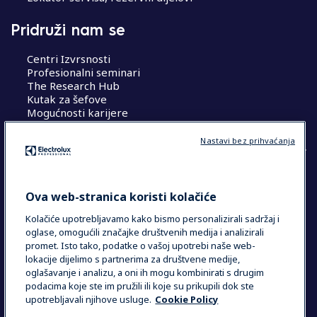
Pridruži nam se
Centri Izvrsnosti
Profesionalni seminari
The Research Hub
Kutak za šefove
Mogućnosti karijere
Nastavi bez prihvaćanja
COUNTRY AND LANGUAGE
Ova web-stranica koristi kolačiće
VAŠ ODABIR: HRVATSKA
Kolačiće upotrebljavamo kako bismo personalizirali sadržaj i
oglase, omogućili značajke društvenih medija i analizirali
promet. Isto tako, podatke o vašoj upotrebi naše web-
lokacije dijelimo s partnerima za društvene medije,
Data Privacy Statement
Cookie Policy
oglašavanje i analizu, a oni ih mogu kombinirati s drugim
Uvjeti i odredbe
podacima koje ste im pružili ili koje su prikupili dok ste
upotrebljavali njihove usluge.
Cookie Policy