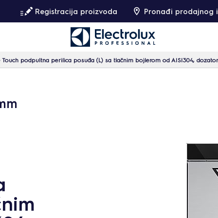
Registracija proizvoda
Pronađi prodajnog i
Touch podpultna perilica posuđa (L) sa tlačnim bojlerom od AISI304, dozator
 mm
a
čnim