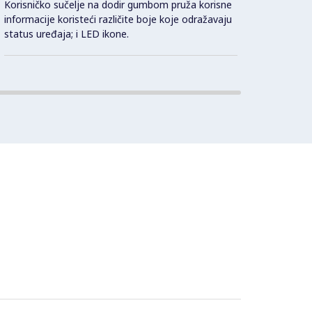
Korisničko sučelje na dodir gumbom pruža korisne
informacije koristeći različite boje koje odražavaju
status uređaja; i LED ikone.
Potpu
dozvol