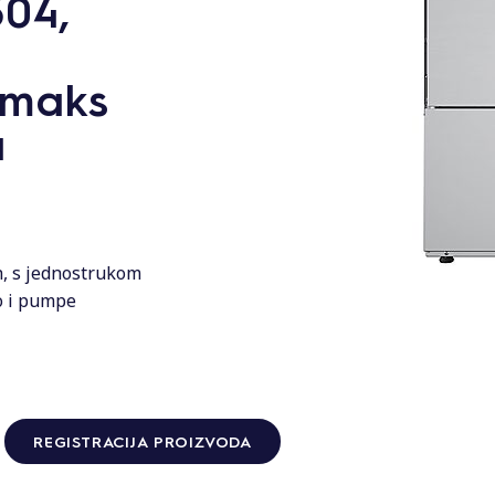
304,
,
 maks
a
ch, s jednostrukom
o i pumpe
REGISTRACIJA PROIZVODA