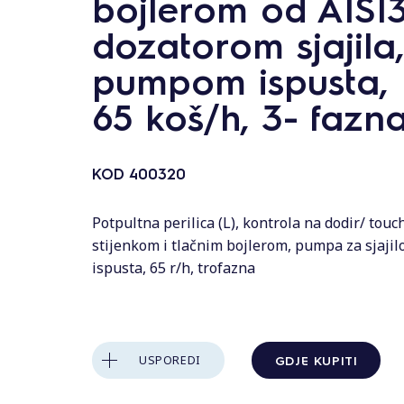
bojlerom od AISI
s
dozatorom sjajila
pumpom ispusta,
65 koš/h, 3- fazn
KOD
400320
Potpultna perilica (L), kontrola na dodir/ tou
stijenkom i tlačnim bojlerom, pumpa za sjajil
ispusta, 65 r/h, trofazna
GDJE KUPITI
USPOREDI