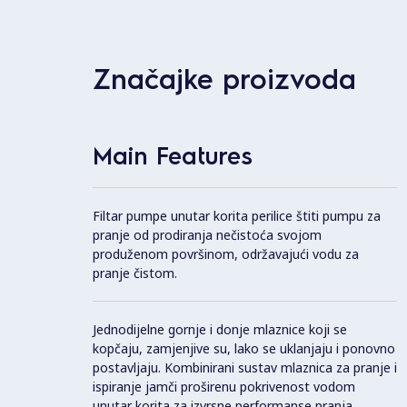
Značajke proizvoda
Main Features
Filtar pumpe unutar korita perilice štiti pumpu za
pranje od prodiranja nečistoća svojom
produženom površinom, održavajući vodu za
pranje čistom.
Jednodijelne gornje i donje mlaznice koji se
kopčaju, zamjenjive su, lako se uklanjaju i ponovno
postavljaju. Kombinirani sustav mlaznica za pranje i
ispiranje jamči proširenu pokrivenost vodom
unutar korita za izvrsne performanse pranja.