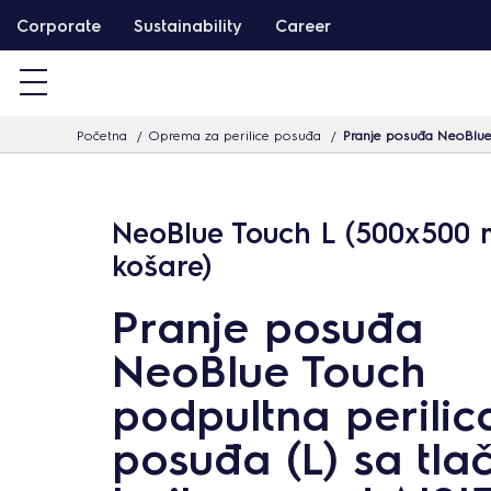
T
Corporate
Sustainability
Career
a
r
t
Početna
Oprema za perilice posuđa
Pranje posuđa NeoBlue 
a
l
o
NeoBlue Touch L (500x500
m
košare)
h
o
Pranje posuđa
z
NeoBlue Touch
u
g
podpultna perilic
r
posuđa (L) sa tla
á