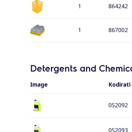
1
864242
1
867002
Detergents and Chemica
Image
Kodirati
0S2092
0S2093