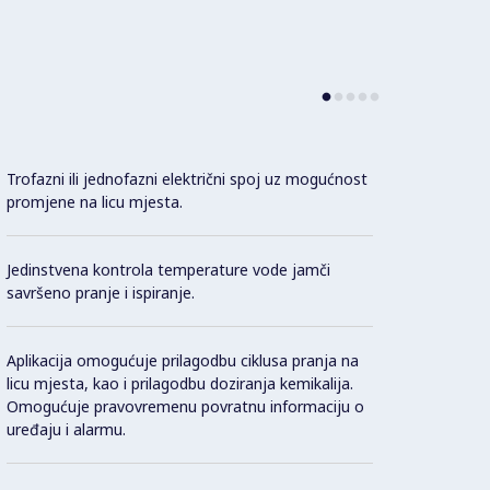
Trofazni ili jednofazni električni spoj uz mogućnost
Efikas
promjene na licu mjesta.
čiste 
Jedinstvena kontrola temperature vode jamči
Sustav
savršeno pranje i ispiranje.
mlazni
pranje
profes
Aplikacija omogućuje prilagodbu ciklusa pranja na
licu mjesta, kao i prilagodbu doziranja kemikalija.
Omogućuje pravovremenu povratnu informaciju o
Četiri
uređaju i alarmu.
prije 
nečist
ispiran