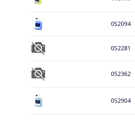
0S2094
0S2281
0S2362
0S2904