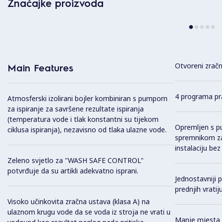
Značajke proizvoda
Otvoreni zračn
Main Features
4 programa pra
Atmosferski izolirani bojler kombiniran s pumpom
za ispiranje za savršene rezultate ispiranja
(temperatura vode i tlak konstantni su tijekom
Opremljen s 
ciklusa ispiranja), nezavisno od tlaka ulazne vode.
spremnikom za
instalaciju bez
Zeleno svjetlo za "WASH SAFE CONTROL"
potvrđuje da su artikli adekvatno isprani.
Jednostavniji p
prednjih vratij
Visoko učinkovita zračna ustava (klasa A) na
ulaznom krugu vode da se voda iz stroja ne vrati u
Manje mjesta 