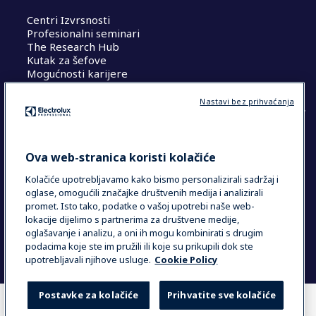
Centri Izvrsnosti
Profesionalni seminari
The Research Hub
Kutak za šefove
Mogućnosti karijere
Nastavi bez prihvaćanja
COUNTRY AND LANGUAGE
Ova web-stranica koristi kolačiće
VAŠ ODABIR: HRVATSKA
Kolačiće upotrebljavamo kako bismo personalizirali sadržaj i
oglase, omogućili značajke društvenih medija i analizirali
promet. Isto tako, podatke o vašoj upotrebi naše web-
lokacije dijelimo s partnerima za društvene medije,
Data Privacy Statement
Cookie Policy
oglašavanje i analizu, a oni ih mogu kombinirati s drugim
Uvjeti i odredbe
podacima koje ste im pružili ili koje su prikupili dok ste
upotrebljavali njihove usluge.
Cookie Policy
Postavke za kolačiće
Prihvatite sve kolačiće
GDJE KUPITI
USPOREDI