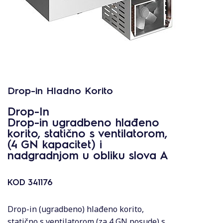
Drop-in Hladno Korito
Drop-In
Drop-in ugradbeno hlađeno
korito, statično s ventilatorom,
(4 GN kapacitet) i
nadgradnjom u obliku slova A
KOD
341176
Drop-in (ugradbeno) hlađeno korito,
statično s ventilatorom (za 4 GN posude) s