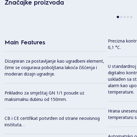
Značajke proizvoda
Precizna kont
Main Features
0,1 °C.
Dizajniran za postavljanje kao ugradbeni element,
U standardnoj 
čime se osigurava poboljšana lakoća čišćenja i
digitalno kont
moderan dizajn ugradnje.
usklađen sa st
alarm kao upoz
temperature.
Prikladno za smještaj GN 1/1 posude uz
maksimalnu dubinu od 150mm.
Hrana unesena
temperaturu s
CB i CE certifikat potvrđen od strane neovisnog
instituta. .
Automatsko od