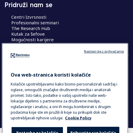
Pridruži nam se
Centri Izvrsnosti
Profesionalni seminari
The Research Hub
Kutak za šefove
Mogućnosti karijere
Nastavi bez prihvaćanja
COUNTRY AND LANGUAGE
Ova web-stranica koristi kolačiće
VAŠ ODABIR: HRVATSKA
Kolačiće upotrebljavamo kako bismo personalizirali sadržaj i
oglase, omogućili značajke društvenih medija i analizirali
promet. Isto tako, podatke o vašoj upotrebi naše web-
lokacije dijelimo s partnerima za društvene medije,
Data Privacy Statement
Cookie Policy
oglašavanje i analizu, a oni ih mogu kombinirati s drugim
Uvjeti i odredbe
podacima koje ste im pružili ili koje su prikupili dok ste
upotrebljavali njihove usluge.
Cookie Policy
Postavke za kolačiće
Prihvatite sve kolačiće