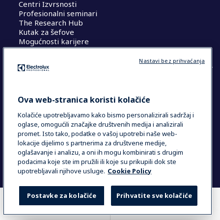
Centri Izvrsnosti
Profesionalni seminari
The Research Hub
Kutak za šefove
Mogućnosti karijere
Nastavi bez prihvaćanja
COUNTRY AND LANGUAGE
Ova web-stranica koristi kolačiće
VAŠ ODABIR: HRVATSKA
Kolačiće upotrebljavamo kako bismo personalizirali sadržaj i
oglase, omogućili značajke društvenih medija i analizirali
promet. Isto tako, podatke o vašoj upotrebi naše web-
lokacije dijelimo s partnerima za društvene medije,
Data Privacy Statement
Cookie Policy
oglašavanje i analizu, a oni ih mogu kombinirati s drugim
Uvjeti i odredbe
podacima koje ste im pružili ili koje su prikupili dok ste
upotrebljavali njihove usluge.
Cookie Policy
Postavke za kolačiće
Prihvatite sve kolačiće
GDJE KUPITI
USPOREDI