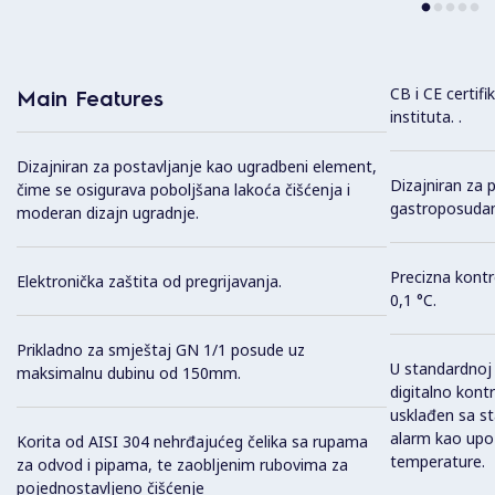
CB i CE certif
Main Features
instituta. .
Dizajniran za postavljanje kao ugradbeni element,
Dizajniran za 
čime se osigurava poboljšana lakoća čišćenja i
gastroposuda
moderan dizajn ugradnje.
Precizna kont
Elektronička zaštita od pregrijavanja.
0,1 °C.
Prikladno za smještaj GN 1/1 posude uz
U standardnoj 
maksimalnu dubinu od 150mm.
digitalno kont
usklađen sa st
alarm kao upoz
Korita od AISI 304 nehrđajućeg čelika sa rupama
temperature.
za odvod i pipama, te zaobljenim rubovima za
pojednostavljeno čišćenje