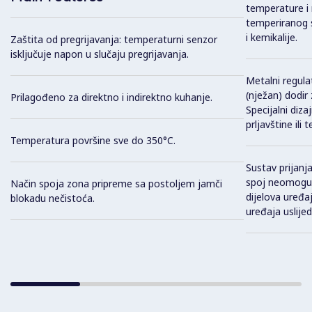
temperature i 
temperiranog s
i kemikalije.
Zaštita od pregrijavanja: temperaturni senzor
isključuje napon u slučaju pregrijavanja.
Metalni regula
(nježan) dodir
Prilagođeno za direktno i indirektno kuhanje.
Specijalni di
prljavštine ili
Temperatura površine sve do 350°C.
Sustav prijan
spoj neomoguću
Način spoja zona pripreme sa postoljem jamči
dijelova uređa
blokadu nečistoća.
uređaja uslijed