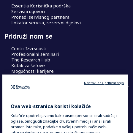
Essentia Korisnička podrška
Servisni ugovori
Pronađi servisnog partnera
Lokator servisa, rezervni dijelovi
Pridruži nam se
Centri Izvrsnosti
Profesionalni seminari
The Research Hub
Kutak za šefove
Mogućnosti karijere
Nastavi bez prihvaćanja
COUNTRY AND LANGUAGE
Ova web-stranica koristi kolačiće
VAŠ ODABIR: HRVATSKA
Kolačiće upotrebljavamo kako bismo personalizirali sadržaj i
oglase, omogućili značajke društvenih medija i analizirali
promet. Isto tako, podatke o vašoj upotrebi naše web-
lokacije dijelimo s partnerima za društvene medije,