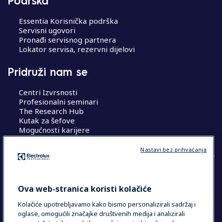
Podrška
Essentia Korisnička podrška
Servisni ugovori
Pronađi servisnog partnera
Lokator servisa, rezervni dijelovi
Pridruži nam se
Centri Izvrsnosti
Profesionalni seminari
The Research Hub
Kutak za šefove
Mogućnosti karijere
Nastavi bez prihvaćanja
COUNTRY AND LANGUAGE
Ova web-stranica koristi kolačiće
VAŠ ODABIR: HRVATSKA
Kolačiće upotrebljavamo kako bismo personalizirali sadržaj i
oglase, omogućili značajke društvenih medija i analizirali