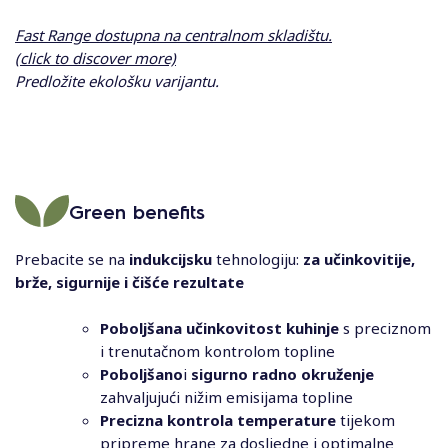
Fast Range dostupna na centralnom skladištu.
(click to discover more)
Predložite ekološku varijantu.
Green benefits
Prebacite se na
indukcijsku
tehnologiju:
za učinkovitije,
brže, sigurnije i čišće rezultate
Poboljšana učinkovitost kuhinje
s preciznom
i trenutačnom kontrolom topline
Poboljšano
i
sigurno radno okruženje
zahvaljujući nižim emisijama topline
Precizna kontrola temperature
tijekom
pripreme hrane za dosljedne i optimalne