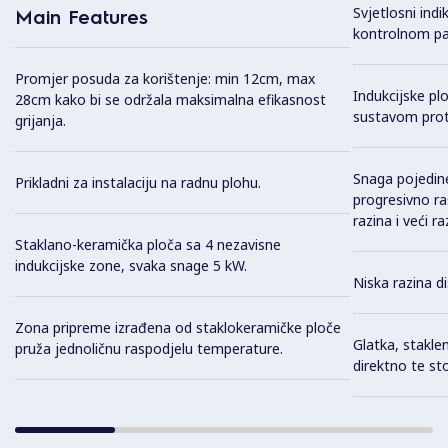
Svjetlosni ind
Main Features
kontrolnom pa
Promjer posuda za korištenje: min 12cm, max
Indukcijske pl
28cm kako bi se održala maksimalna efikasnost
sustavom proti
grijanja.
Snaga pojedin
Prikladni za instalaciju na radnu plohu.
progresivno ras
razina i veći r
Staklano-keramička ploča sa 4 nezavisne
indukcijske zone, svaka snage 5 kW.
Niska razina di
Zona pripreme izrađena od staklokeramičke ploče
Glatka, stakle
pruža jednoličnu raspodjelu temperature.
direktno te st