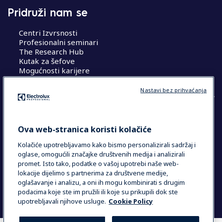
Pridruži nam se
Centri Izvrsnosti
Profesionalni seminari
The Research Hub
Kutak za šefove
Mogućnosti karijere
Nastavi bez prihvaćanja
COUNTRY AND LANGUAGE
Ova web-stranica koristi kolačiće
VAŠ ODABIR: HRVATSKA
Kolačiće upotrebljavamo kako bismo personalizirali sadržaj i
oglase, omogućili značajke društvenih medija i analizirali
promet. Isto tako, podatke o vašoj upotrebi naše web-
lokacije dijelimo s partnerima za društvene medije,
Data Privacy Statement
Cookie Policy
oglašavanje i analizu, a oni ih mogu kombinirati s drugim
Uvjeti i odredbe
podacima koje ste im pružili ili koje su prikupili dok ste
upotrebljavali njihove usluge.
Cookie Policy