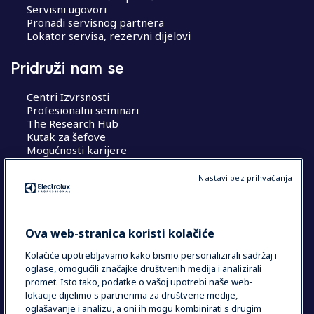
Servisni ugovori
Pronađi servisnog partnera
Lokator servisa, rezervni dijelovi
Pridruži nam se
Centri Izvrsnosti
Profesionalni seminari
The Research Hub
Kutak za šefove
Mogućnosti karijere
Nastavi bez prihvaćanja
COUNTRY AND LANGUAGE
Ova web-stranica koristi kolačiće
VAŠ ODABIR: HRVATSKA
Kolačiće upotrebljavamo kako bismo personalizirali sadržaj i
oglase, omogućili značajke društvenih medija i analizirali
promet. Isto tako, podatke o vašoj upotrebi naše web-
lokacije dijelimo s partnerima za društvene medije,
Data Privacy Statement
Cookie Policy
oglašavanje i analizu, a oni ih mogu kombinirati s drugim