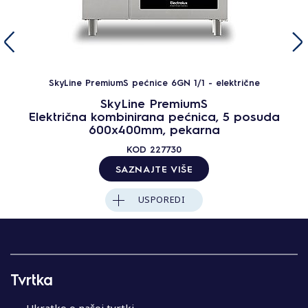
SkyLine PremiumS pećnice 6GN 1/1 - električne
SkyLine PremiumS
Električna kombinirana pećnica, 5 posuda
600x400mm, pekarna
KOD
227730
SAZNAJTE VIŠE
USPOREDI
Tvrtka
Ukratko o našoj tvrtki