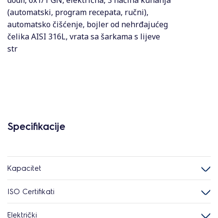
dodir, 6x1/1 GN, električna, 3 načina kuhanja
(automatski, program recepata, ručni),
automatsko čišćenje, bojler od nehrđajućeg
čelika AISI 316L, vrata sa šarkama s lijeve
str
Specifikacije
Kapacitet
ISO Certifikati
Električki