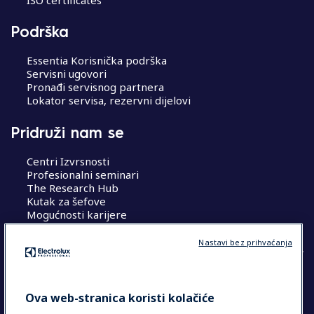
Podrška
Essentia Korisnička podrška
Servisni ugovori
Pronađi servisnog partnera
Lokator servisa, rezervni dijelovi
Pridruži nam se
Centri Izvrsnosti
Profesionalni seminari
The Research Hub
Kutak za šefove
Mogućnosti karijere
Nastavi bez prihvaćanja
COUNTRY AND LANGUAGE
Ova web-stranica koristi kolačiće
VAŠ ODABIR: HRVATSKA