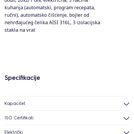
dodir, 20x2/1 GN, električna, 3 načina
kuhanja (automatski, program recepata,
ručni), automatsko čišćenje, bojler od
nehrđajućeg čelika AISI 316L, 3 izolacijska
stakla na vrat
Specifikacije
Kapacitet
ISO Certifikati
Električki