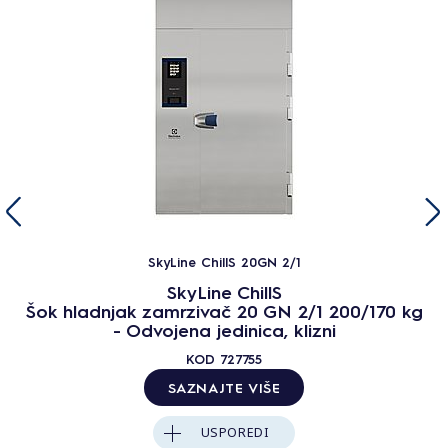
SkyLine ChillS 20GN 2/1
SkyLine ChillS
Šok hladnjak zamrzivač 20 GN 2/1 200/170 kg
- Odvojena jedinica, klizni
KOD
727755
SAZNAJTE VIŠE
USPOREDI