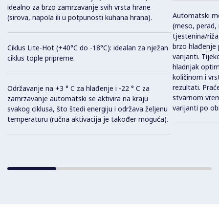
idealno za brzo zamrzavanje svih vrsta hrane
Automatski mod
(sirova, napola ili u potpunosti kuhana hrana).
(meso, perad, r
tjestenina/riža
brzo hlađenje 
Ciklus Lite-Hot (+40°C do -18°C): idealan za nježan
varijanti. Tij
ciklus tople pripreme.
hladnjak optimi
količinom i vr
rezultati. Pra
Održavanje na +3 ° C za hlađenje i -22 ° C za
stvarnom vre
zamrzavanje automatski se aktivira na kraju
varijanti po obi
svakog ciklusa, što štedi energiju i održava željenu
temperaturu (ručna aktivacija je također moguća).