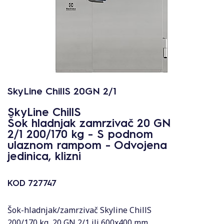
SkyLine ChillS 20GN 2/1
SkyLine ChillS
Šok hladnjak zamrzivač 20 GN
2/1 200/170 kg - S podnom
ulaznom rampom - Odvojena
jedinica, klizni
KOD
727747
Šok-hladnjak/zamrzivač Skyline ChillS
200/170 kg, 20 GN 2/1 ili 600x400 mm,