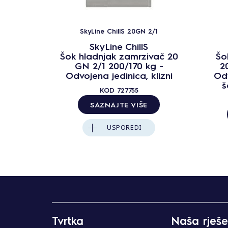
SkyLine ChillS 20GN 2/1
SkyLine ChillS
Šok hladnjak zamrzivač 20
Šo
GN 2/1 200/170 kg -
2
Odvojena jedinica, klizni
Odv
š
KOD
727755
SAZNAJTE VIŠE
USPOREDI
Tvrtka
Naša rješe