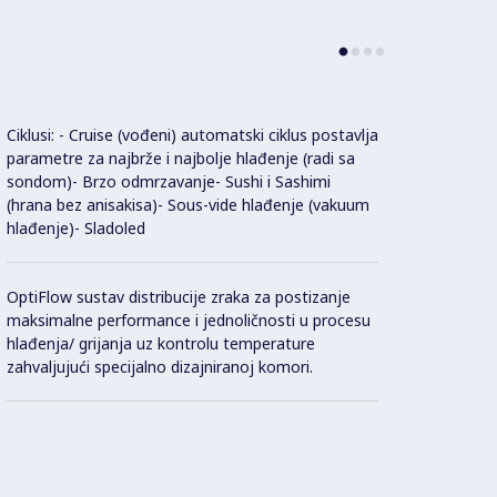
Ciklusi: - Cruise (vođeni) automatski ciklus postavlja
Modul
parametre za najbrže i najbolje hlađenje (radi sa
može b
sondom)- Brzo odmrzavanje- Sushi i Sashimi
za pon
(hrana bez anisakisa)- Sous-vide hlađenje (vakuum
prilik
hlađenje)- Sladoled
grupira
organi
moguć
OptiFlow sustav distribucije zraka za postizanje
maksimalne performance i jednoličnosti u procesu
hlađenja/ grijanja uz kontrolu temperature
MultiT
zahvaljujući specijalno dizajniranoj komori.
istovr
izvanr
Multi
Tempe