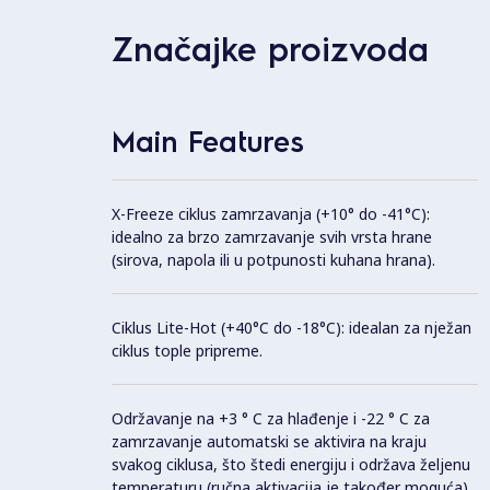
Značajke proizvoda
Main Features
X-Freeze ciklus zamrzavanja (+10° do -41°C):
idealno za brzo zamrzavanje svih vrsta hrane
(sirova, napola ili u potpunosti kuhana hrana).
Ciklus Lite-Hot (+40°C do -18°C): idealan za nježan
ciklus tople pripreme.
Održavanje na +3 ° C za hlađenje i -22 ° C za
zamrzavanje automatski se aktivira na kraju
svakog ciklusa, što štedi energiju i održava željenu
temperaturu (ručna aktivacija je također moguća).