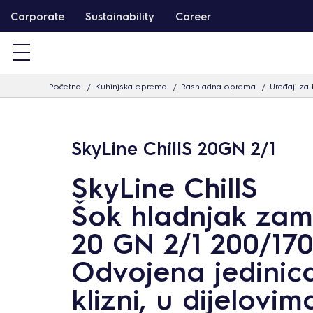
T
Corporate
Sustainability
Career
a
r
t
Početna
Kuhinjska oprema
Rashladna oprema
Uređaji za
a
l
o
SkyLine ChillS 20GN 2/1
m
h
SkyLine ChillS
o
Šok hladnjak zam
z
u
20 GN 2/1 200/170
g
Odvojena jedinica
r
klizni, u dijelovim
á