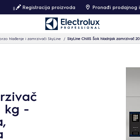
Registracija proizvoda
Pronađi prodajnog i
 brzo hlađenje i zamrzivači SkyLine
SkyLine ChillS Šok hladnjak zamrzivač 20
rzivač
 kg -
,
a