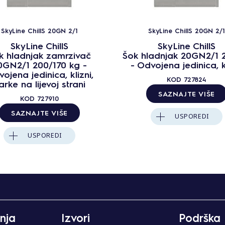
SkyLine ChillS 20GN 2/1
SkyLine ChillS 20GN 2/1
SkyLine ChillS
SkyLine ChillS
k hladnjak zamrzivač
Šok hladnjak 20GN2/1 
0GN2/1 200/170 kg -
- Odvojena jedinica, k
ojena jedinica, klizni,
KOD
727824
arke na lijevoj strani
SAZNAJTE VIŠE
KOD
727910
SAZNAJTE VIŠE
USPOREDI
USPOREDI
nja
Izvori
Podrška