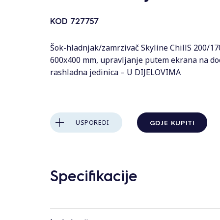
s
KOD
727757
Šok-hladnjak/zamrzivač Skyline ChillS 200/170
600x400 mm, upravljanje putem ekrana na dod
rashladna jedinica – U DIJELOVIMA
GDJE KUPITI
USPOREDI
Specifikacije