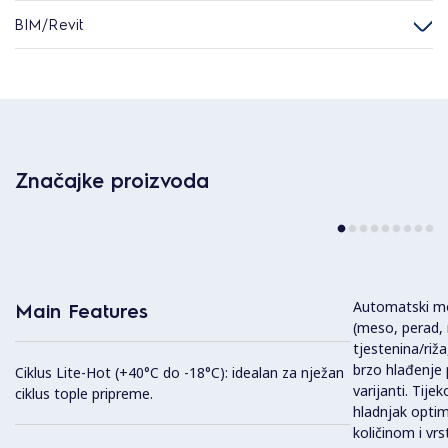
BIM/Revit
Značajke proizvoda
Automatski mod
Main Features
(meso, perad, r
tjestenina/riža
brzo hlađenje 
Ciklus Lite-Hot (+40°C do -18°C): idealan za nježan
varijanti. Tij
ciklus tople pripreme.
hladnjak optimi
količinom i vr