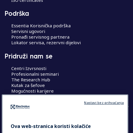
Podrška
Essentia Korisnička podrška
Servisni ugovori
Pronađi servisnog partnera
Lokator servisa, rezervni dijelovi
Pridruži nam se
Centri Izvrsnosti
Profesionalni seminari
The Research Hub
Kutak za šefove
Mogućnosti karijere
Nastavi bez prihvaćanja
COUNTRY AND LANGUAGE
Ova web-stranica koristi kolačiće
VAŠ ODABIR: HRVATSKA