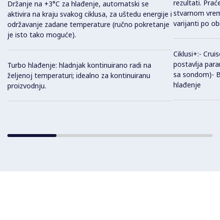
rezultati. Pra
Držanje na +3°C za hlađenje, automatski se
stvarnom vre
aktivira na kraju svakog ciklusa, za uštedu energije i
varijanti po obi
održavanje zadane temperature (ručno pokretanje
je isto tako moguće).
Ciklusi+:- Crui
postavlja para
Turbo hlađenje: hladnjak kontinuirano radi na
sa sondom)- B
željenoj temperaturi; idealno za kontinuiranu
hlađenje
proizvodnju.