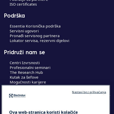
ISO certificates
Podrška
Essentia Korisnička podrška
Servisni ugovori
Pronađi servisnog partnera
Lokator servisa, rezervni dijelovi
Pridruži nam se
Centri Izvrsnosti
Profesionalni seminari
The Research Hub
Kutak za šefove
Mogućnosti karijere
Nastavi bez prihvaćanja
COUNTRY AND LANGUAGE
Ova web-stranica koristi kolačiće