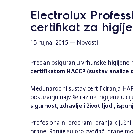
s
Electrolux Profess
certifikat za higi
15 rujna, 2015 —
Novosti
Predan osiguranju vrhunske higijene r
certifikatom HACCP (sustav analize op
Međunarodni sustav certificiranja HAP
postizanju najviše razine higijene u
sigurnost, zdravlje i život ljudi, isp
Profesionalni programi pranja ključni 
hrane. Ranije su proizvođači hrane mora