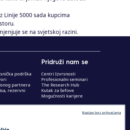
 iz Linije 5000 sada kupcima
storu.
mjenjuje se na svjetskoj razini.
Pridruži nam se
isnička podrška
Centri Izvrsnosti
vori
Profesionalni seminari
isnog partnera
The Research Hub
isa, rezervni
Kutak za šefove
Mogućnosti karijere
Nastavi bez prihvaćanja
čiće