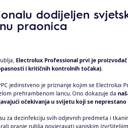
ionalu dodijeljen svjetsk
jenu praonica
ublja,
Electrolux Professional prvi je proizvođač 
asnosti i kritičnih kontrolnih točaka)
.
PC jedinstveno je priznanje kojim se Electrolux 
 cijelom prehrambenom lancu. Ono dokazuje da
naš
unjavajući očekivanja u svijetu koji se neprestano
su za dezinfekciju svih odjevnih predmeta i tkani
li pranje rublja povjeravati vanjskim izvršiteljim