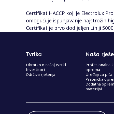
Certifikat HACCP koji je Electrolux Pro
omogućuje ispunjavanje najstrožih higi
Certifikat je prvo dodijeljen Liniji 500
N
a
Tvrtka
Naša rješe
v
i
Ukratko o našoj tvrtki
Profesionalna k
Investitori
oprema
g
Održiva rješenja
Uređaji za pića
Praonička opr
a
Dodatna oprema
materijal
c
i
j