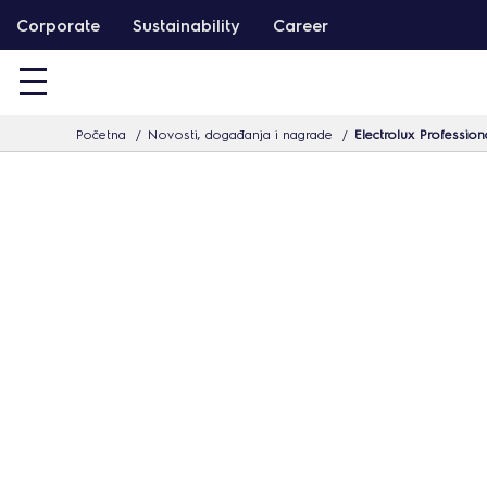
T
Corporate
Sustainability
Career
a
r
t
Početna
Novosti, događanja i nagrade
Electrolux Professiona
a
l
o
m
h
o
z
u
g
r
á