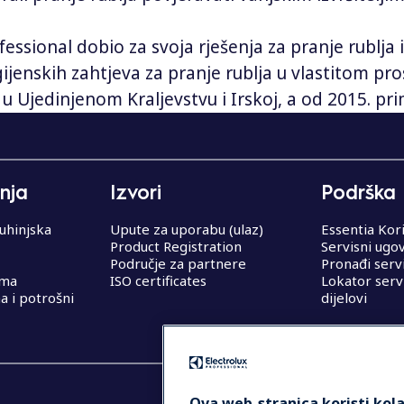
fessional dobio za svoja rješenja za pranje rublja
jenskih zahtjeva za pranje rublja u vlastitom pro
0 u Ujedinjenom Kraljevstvu i Irskoj, a od 2015. pri
nja
Izvori
Podrška
uhinjska
Upute za uporabu (ulaz)
Essentia Kor
Product Registration
Servisni ugo
Područje za partnere
Pronađi serv
ema
ISO certificates
Lokator serv
 i potrošni
dijelovi
Ova web-stranica koristi kola