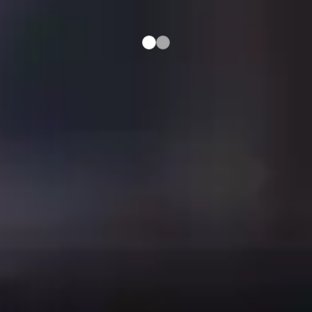
therma
line
Επαγωγική
Ελευθέρων Ζωνών
Σχεδιασμένη για να
εντυπωσιάζει