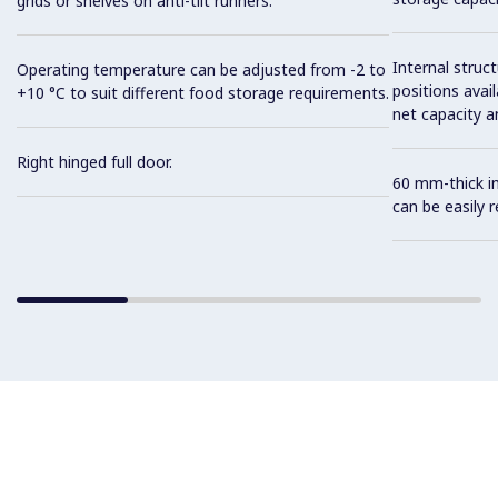
grids or shelves on anti-tilt runners.
Internal struc
Operating temperature can be adjusted from -2 to
positions avail
+10 °C to suit different food storage requirements.
net capacity a
Right hinged full door.
60 mm-thick in
can be easily 