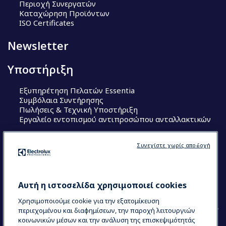
Περιοχή Συνεργατών
Καταχώρηση Προϊόντων
ISO Certificates
Newsletter
Υποστήριξη
Εξυπηρέτηση Πελατών Essentia
Συμβόλαια Συντήρησης
Πωλήσεις & Τεχνική Υποστήριξη
Εργαλείο εντοπισμού αντιπροσώπου ανταλλακτικών
Ακολουθήστε μας
Συνεχίστε χωρίς αποδοχή
Κέντρα Αριστείας (Centers of Excellence)
The Research Hub
Electrolux Professional Ακαδημία Chef
Αυτή η ιστοσελίδα χρησιμοποιεί cookies
Χρησιμοποιούμε cookie για την εξατομίκευση
περιεχομένου και διαφημίσεων, την παροχή λειτουργιών
κοινωνικών μέσων και την ανάλυση της επισκεψιμότητάς