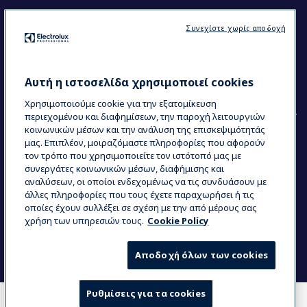
Ακολουθήστε μας
Συνεχίστε χωρίς αποδοχή
Κέντρα Αριστείας (Centers of Excellence)
The Research Hub
Electrolux Professional Ακαδημία Chef
Αυτή η ιστοσελίδα χρησιμοποιεί cookies
Χρησιμοποιούμε cookie για την εξατομίκευση
περιεχομένου και διαφημίσεων, την παροχή λειτουργιών
κοινωνικών μέσων και την ανάλυση της επισκεψιμότητάς
μας. Επιπλέον, μοιραζόμαστε πληροφορίες που αφορούν
τον τρόπο που χρησιμοποιείτε τον ιστότοπό μας με
COUNTRY AND LANGUAGE
συνεργάτες κοινωνικών μέσων, διαφήμισης και
Η ΕΠΙΛΟΓΉ ΣΑΣ: ΕΛΛΗΝΙΚΆ
αναλύσεων, οι οποίοι ενδεχομένως να τις συνδυάσουν με
άλλες πληροφορίες που τους έχετε παραχωρήσει ή τις
οποίες έχουν συλλέξει σε σχέση με την από μέρους σας
χρήση των υπηρεσιών τους.
Cookie Policy
Data Privacy Statement
Cookie Policy
Όροι και προϋποθέσεις
Αποδοχή όλων των cookies
Ρυθμίσεις για τα cookies
COMPARE
WHERE TO BUY