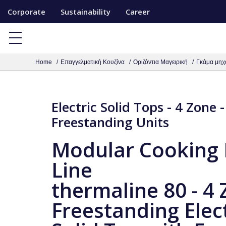
S
Corporate
Sustainability
Career
k
i
p
Home
Επαγγελματική Κουζίνα
Οριζόντια Μαγειρική
Γκάμα μηχ
t
o
c
Electric Solid Tops - 4 Zone -
o
Freestanding Units
n
t
Modular Cooking
e
Line
n
t
thermaline 80 - 4
Freestanding Elect