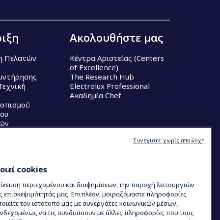
ιξη
Ακολουθήστε μας
η Πελατών
Κέντρα Αριστείας (Centers
of Excellence)
υντήρησης
The Research Hub
Τεχνική
Electrolux Professional
Ακαδημία Chef
τοπισμού
ου
κών
Συνεχίστε χωρίς αποδοχή
ιεί cookies
μίκευση περιεχομένου και διαφημίσεων, την παροχή λειτουργιών
ς επισκεψιμότητάς μας. Επιπλέον, μοιραζόμαστε πληροφορίες
ιείτε τον ιστότοπό μας με συνεργάτες κοινωνικών μέσων,
 ενδεχομένως να τις συνδυάσουν με άλλες πληροφορίες που τους