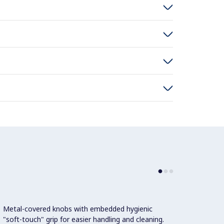
Metal-covered knobs with embedded hygienic
Two el
"soft-touch" grip for easier handling and cleaning.
temper