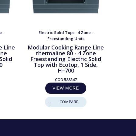
e -
Electric Solid Tops - 4 Zone -
Elec
Freestanding Units
e Line
Modular Cooking Range Line
Modula
one
thermaline 80 - 4 Zone
ther
Solid
Freestanding Electric Solid
Freest
0
Top with Ecotop, 1 Side,
Top w
H=700
Ba
COD
588347
VIEW MORE
COMPARE