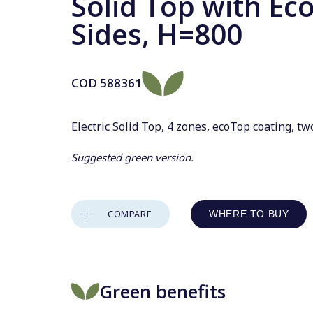
Solid Top with Eco
Sides, H=800
COD
588361
Electric Solid Top, 4 zones, ecoTop coating, t
Suggested green version.
COMPARE
WHERE TO BUY
Green benefits