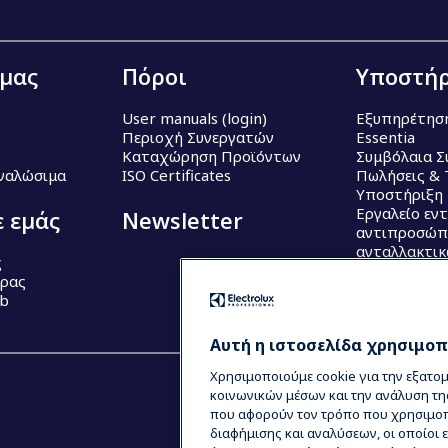
 μας
Πόροι
Υποστήρ
User manuals (login)
Εξυπηρέτησ
Περιοχή Συνεργατών
Essentia
Καταχώρηση Προϊόντων
Συμβόλαια Σ
Αναλώσιμα
ISO Certificates
Πωλήσεις & 
Υποστήριξη
Εργαλείο εν
ε εμάς
Newsletter
αντιπροσώπ
ανταλλακτι
ς
έρας
ub
Αυτή η ιστοσελίδα χρησιμοπο
Χρησιμοποιούμε cookie για την εξατο
κοινωνικών μέσων και την ανάλυση τη
που αφορούν τον τρόπο που χρησιμοπο
διαφήμισης και αναλύσεων, οι οποίοι