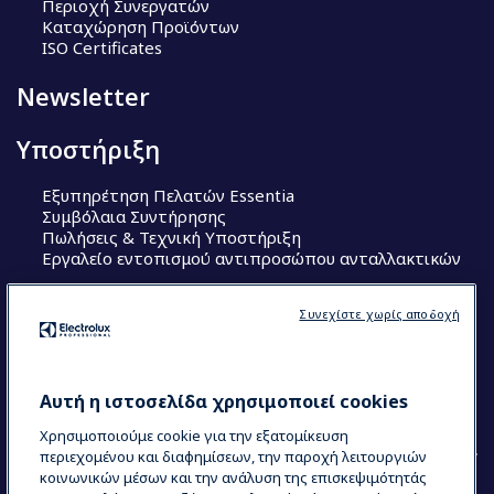
Περιοχή Συνεργατών
Καταχώρηση Προϊόντων
ISO Certificates
Newsletter
Υποστήριξη
Εξυπηρέτηση Πελατών Essentia
Συμβόλαια Συντήρησης
Πωλήσεις & Τεχνική Υποστήριξη
Εργαλείο εντοπισμού αντιπροσώπου ανταλλακτικών
Ακολουθήστε μας
Συνεχίστε χωρίς αποδοχή
Κέντρα Αριστείας (Centers of Excellence)
The Research Hub
Electrolux Professional Ακαδημία Chef
Αυτή η ιστοσελίδα χρησιμοποιεί cookies
Χρησιμοποιούμε cookie για την εξατομίκευση
περιεχομένου και διαφημίσεων, την παροχή λειτουργιών
κοινωνικών μέσων και την ανάλυση της επισκεψιμότητάς