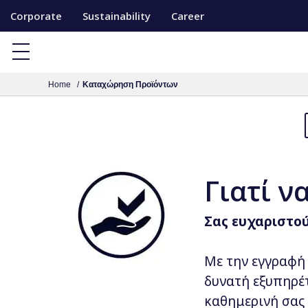
S
Corporate
Sustainability
Career
k
i
p
Home
Καταχώρηση Προϊόντων
t
o
c
o
n
Γιατί ν
t
e
Σας ευχαριστού
n
t
Με την εγγραφή
δυνατή εξυπηρέτ
καθημερινή σας 