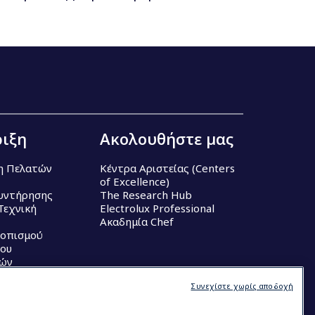
ιξη
Ακολουθήστε μας
η Πελατών
Κέντρα Αριστείας (Centers
of Excellence)
υντήρησης
The Research Hub
Τεχνική
Electrolux Professional
Ακαδημία Chef
τοπισμού
ου
κών
Συνεχίστε χωρίς αποδοχή