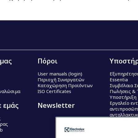
 μας
Πόροι
Υποστήρ
User manuals (login)
Εξυπηρέτησ
Περιοχή Συνεργατών
Essentia
Καταχώρηση Προϊόντων
Συμβόλαια Σ
Αναλώσιμα
ISO Certificates
Πωλήσεις & 
Υποστήριξη
Εργαλείο εν
ε εμάς
Newsletter
αντιπροσώπ
ανταλλακτι
ς
έρας
ub