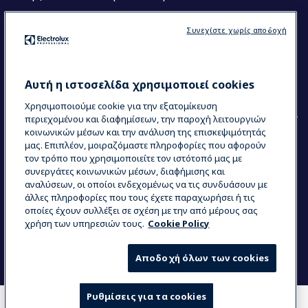
Ακολουθήστε μας
Συνεχίστε χωρίς αποδοχή
Κέντρα Αριστείας (Centers of Excellence)
The Research Hub
Electrolux Professional Ακαδημία Chef
Αυτή η ιστοσελίδα χρησιμοποιεί cookies
Χρησιμοποιούμε cookie για την εξατομίκευση
περιεχομένου και διαφημίσεων, την παροχή λειτουργιών
κοινωνικών μέσων και την ανάλυση της επισκεψιμότητάς
μας. Επιπλέον, μοιραζόμαστε πληροφορίες που αφορούν
τον τρόπο που χρησιμοποιείτε τον ιστότοπό μας με
COUNTRY AND LANGUAGE
συνεργάτες κοινωνικών μέσων, διαφήμισης και
Η ΕΠΙΛΟΓΉ ΣΑΣ: ΕΛΛΗΝΙΚΆ
αναλύσεων, οι οποίοι ενδεχομένως να τις συνδυάσουν με
άλλες πληροφορίες που τους έχετε παραχωρήσει ή τις
οποίες έχουν συλλέξει σε σχέση με την από μέρους σας
χρήση των υπηρεσιών τους.
Cookie Policy
Data Privacy Statement
Cookie Policy
Όροι και προϋποθέσεις
Αποδοχή όλων των cookies
Ρυθμίσεις για τα cookies