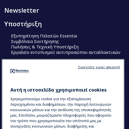
Newsletter
Υποστήριξη
Εξυπηρέτηση Πελατών Essentia
Συμβόλαια Συντήρησης
Πωλήσεις & Τεχνική Υποστήριξη
Εργαλείο εντοπισμού αντιπροσώπου ανταλλακτικών
Ακολουθήστε μας
Συνεχίστε χωρίς αποδοχή
Κέντρα Αριστείας (Centers of Excellence)
The Research Hub
Electrolux Professional Ακαδημία Chef
Αυτή η ιστοσελίδα χρησιμοποιεί cookies
Χρησιμοποιούμε cookie για την εξατομίκευση
περιεχομένου και διαφημίσεων, την παροχή λειτουργιών
κοινωνικών μέσων και την ανάλυση της επισκεψιμότητάς
μας. Επιπλέον, μοιραζόμαστε πληροφορίες που αφορούν
τον τρόπο που χρησιμοποιείτε τον ιστότοπό μας με
COUNTRY AND LANGUAGE
συνεργάτες κοινωνικών μέσων, διαφήμισης και
Η ΕΠΙΛΟΓΉ ΣΑΣ: ΕΛΛΗΝΙΚΆ