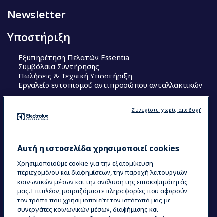
Newsletter
Υποστήριξη
Εξυπηρέτηση Πελατών Essentia
Συμβόλαια Συντήρησης
Πωλήσεις & Τεχνική Υποστήριξη
Εργαλείο εντοπισμού αντιπροσώπου ανταλλακτικών
Ακολουθήστε μας
Συνεχίστε χωρίς αποδοχή
Κέντρα Αριστείας (Centers of Excellence)
The Research Hub
Electrolux Professional Ακαδημία Chef
Αυτή η ιστοσελίδα χρησιμοποιεί cookies
Χρησιμοποιούμε cookie για την εξατομίκευση
περιεχομένου και διαφημίσεων, την παροχή λειτουργιών
κοινωνικών μέσων και την ανάλυση της επισκεψιμότητάς
μας. Επιπλέον, μοιραζόμαστε πληροφορίες που αφορούν
τον τρόπο που χρησιμοποιείτε τον ιστότοπό μας με
COUNTRY AND LANGUAGE
συνεργάτες κοινωνικών μέσων, διαφήμισης και
Η ΕΠΙΛΟΓΉ ΣΑΣ: ΕΛΛΗΝΙΚΆ