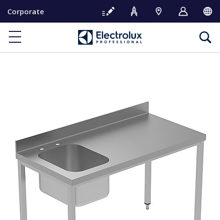
S
Corporate
k
i
p
t
o
c
o
n
t
e
n
t