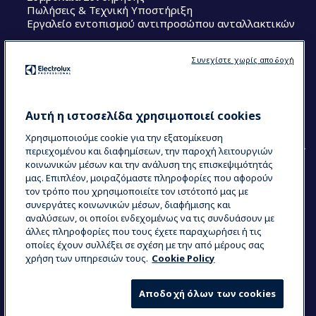
Πωλήσεις & Τεχνική Υποστήριξη
Εργαλείο εντοπισμού αντιπροσώπου ανταλλακτικών
Ακολουθήστε μας
Συνεχίστε χωρίς αποδοχή
Κέντρα Αριστείας (Centers of Excellence)
The Research Hub
Electrolux Professional Ακαδημία Chef
Αυτή η ιστοσελίδα χρησιμοποιεί cookies
Χρησιμοποιούμε cookie για την εξατομίκευση
περιεχομένου και διαφημίσεων, την παροχή λειτουργιών
κοινωνικών μέσων και την ανάλυση της επισκεψιμότητάς
μας. Επιπλέον, μοιραζόμαστε πληροφορίες που αφορούν
τον τρόπο που χρησιμοποιείτε τον ιστότοπό μας με
COUNTRY AND LANGUAGE
συνεργάτες κοινωνικών μέσων, διαφήμισης και
Η ΕΠΙΛΟΓΉ ΣΑΣ: ΕΛΛΗΝΙΚΆ
αναλύσεων, οι οποίοι ενδεχομένως να τις συνδυάσουν με
άλλες πληροφορίες που τους έχετε παραχωρήσει ή τις
οποίες έχουν συλλέξει σε σχέση με την από μέρους σας
χρήση των υπηρεσιών τους.
Cookie Policy
Data Privacy Statement
Cookie Policy
Όροι και προϋποθέσεις
Αποδοχή όλων των cookies