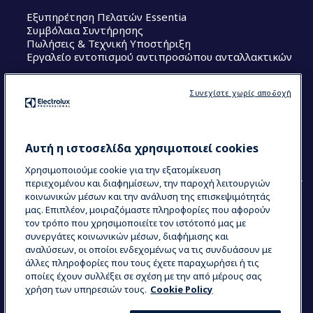
Εξυπηρέτηση Πελατών Essentia
Συμβόλαια Συντήρησης
Πωλήσεις & Τεχνική Υποστήριξη
Εργαλείο εντοπισμού αντιπροσώπου ανταλλακτικών
Ακολουθήστε μας
Συνεχίστε χωρίς αποδοχή
Κέντρα Αριστείας (Centers of Excellence)
The Research Hub
Electrolux Professional Ακαδημία Chef
Αυτή η ιστοσελίδα χρησιμοποιεί cookies
Χρησιμοποιούμε cookie για την εξατομίκευση
περιεχομένου και διαφημίσεων, την παροχή λειτουργιών
κοινωνικών μέσων και την ανάλυση της επισκεψιμότητάς
μας. Επιπλέον, μοιραζόμαστε πληροφορίες που αφορούν
τον τρόπο που χρησιμοποιείτε τον ιστότοπό μας με
COUNTRY AND LANGUAGE
συνεργάτες κοινωνικών μέσων, διαφήμισης και
Η ΕΠΙΛΟΓΉ ΣΑΣ: ΕΛΛΗΝΙΚΆ
αναλύσεων, οι οποίοι ενδεχομένως να τις συνδυάσουν με
άλλες πληροφορίες που τους έχετε παραχωρήσει ή τις
οποίες έχουν συλλέξει σε σχέση με την από μέρους σας
χρήση των υπηρεσιών τους.
Cookie Policy
Data Privacy Statement
Cookie Policy