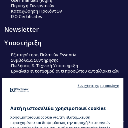
User manuals (login)
Περιοχή Συνεργατών
Καταχώρηση Προϊόντων
ISO Certificates
Newsletter
Υποστήριξη
Εξυπηρέτηση Πελατών Essentia
Συμβόλαια Συντήρησης
Πωλήσεις & Τεχνική Υποστήριξη
Εργαλείο εντοπισμού αντιπροσώπου ανταλλακτικών
Ακολουθήστε μας
Συνεχίστε χωρίς αποδοχή
Κέντρα Αριστείας (Centers of Excellence)
The Research Hub
Electrolux Professional Ακαδημία Chef
Αυτή η ιστοσελίδα χρησιμοποιεί cookies
Χρησιμοποιούμε cookie για την εξατομίκευση
περιεχομένου και διαφημίσεων, την παροχή λειτουργιών