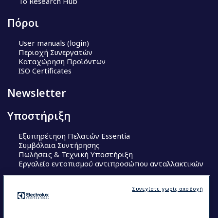
Το Research Hub
Πόροι
User manuals (login)
Περιοχή Συνεργατών
Καταχώρηση Προϊόντων
ISO Certificates
Newsletter
Υποστήριξη
Εξυπηρέτηση Πελατών Essentia
Συμβόλαια Συντήρησης
Πωλήσεις & Τεχνική Υποστήριξη
Εργαλείο εντοπισμού αντιπροσώπου ανταλλακτικών
Ακολουθήστε μας
Συνεχίστε χωρίς αποδοχή
Κέντρα Αριστείας (Centers of Excellence)
The Research Hub