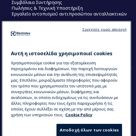
Συμβόλαια Συντήρησης
Πωλήσεις & Τεχνική Υποστήριξη
Εργαλείο εντοπισμού αντιπροσώπου ανταλλακτικών
Ακολουθήστε μας
Συνεχίστε χωρίς αποδοχή
Κέντρα Αριστείας (Centers of Excellence)
The Research Hub
Electrolux Professional Ακαδημία Chef
Αυτή η ιστοσελίδα χρησιμοποιεί cookies
Χρησιμοποιούμε cookie για την εξατομίκευση
περιεχομένου και διαφημίσεων, την παροχή λειτουργιών
κοινωνικών μέσων και την ανάλυση της επισκεψιμότητάς
μας. Επιπλέον, μοιραζόμαστε πληροφορίες που αφορούν
τον τρόπο που χρησιμοποιείτε τον ιστότοπό μας με
COUNTRY AND LANGUAGE
συνεργάτες κοινωνικών μέσων, διαφήμισης και
Η ΕΠΙΛΟΓΉ ΣΑΣ: ΕΛΛΗΝΙΚΆ
αναλύσεων, οι οποίοι ενδεχομένως να τις συνδυάσουν με
άλλες πληροφορίες που τους έχετε παραχωρήσει ή τις
οποίες έχουν συλλέξει σε σχέση με την από μέρους σας
χρήση των υπηρεσιών τους.
Cookie Policy
Data Privacy Statement
Cookie Policy
Όροι και προϋποθέσεις
Αποδοχή όλων των cookies