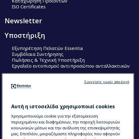
Καταχώρηση Προϊόντων
ISO Certificates
Newsletter
Υποστήριξη
Εξυπηρέτηση Πελατών Essentia
Συμβόλαια Συντήρησης
Πωλήσεις & Τεχνική Υποστήριξη
Εργαλείο εντοπισμού αντιπροσώπου ανταλλακτικών
Ακολουθήστε μας
Συνεχίστε χωρίς αποδοχή
Κέντρα Αριστείας (Centers of Excellence)
The Research Hub
Electrolux Professional Ακαδημία Chef
Αυτή η ιστοσελίδα χρησιμοποιεί cookies
Χρησιμοποιούμε cookie για την εξατομίκευση
περιεχομένου και διαφημίσεων, την παροχή λειτουργιών
κοινωνικών μέσων και την ανάλυση της επισκεψιμότητάς
μας. Επιπλέον, μοιραζόμαστε πληροφορίες που αφορούν