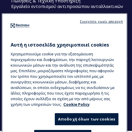
Πωλήσεις & Τεχνική Υποστήριξη
Εργαλείο εντοπισμού αντιπροσώπου ανταλλακτικών
Ακολουθήστε μας
Συνεχίστε χωρίς αποδοχή
Κέντρα Αριστείας (Centers of Excellence)
The Research Hub
Electrolux Professional Ακαδημία Chef
Αυτή η ιστοσελίδα χρησιμοποιεί cookies
Χρησιμοποιούμε cookie για την εξατομίκευση
περιεχομένου και διαφημίσεων, την παροχή λειτουργιών
κοινωνικών μέσων και την ανάλυση της επισκεψιμότητάς
μας. Επιπλέον, μοιραζόμαστε πληροφορίες που αφορούν
τον τρόπο που χρησιμοποιείτε τον ιστότοπό μας με
COUNTRY AND LANGUAGE
συνεργάτες κοινωνικών μέσων, διαφήμισης και
Η ΕΠΙΛΟΓΉ ΣΑΣ: ΕΛΛΗΝΙΚΆ
αναλύσεων, οι οποίοι ενδεχομένως να τις συνδυάσουν με
άλλες πληροφορίες που τους έχετε παραχωρήσει ή τις
οποίες έχουν συλλέξει σε σχέση με την από μέρους σας
χρήση των υπηρεσιών τους.
Cookie Policy
Data Privacy Statement
Cookie Policy
Όροι και προϋποθέσεις
Αποδοχή όλων των cookies