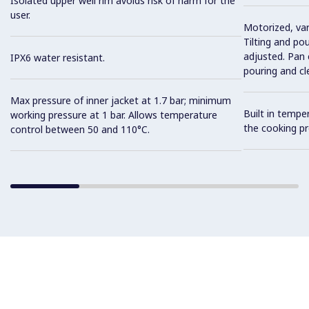
Isolated upper well rim avoids risk of harm for the
user.
Motorized, var
Tilting and po
adjusted. Pan c
IPX6 water resistant.
pouring and cl
Max pressure of inner jacket at 1.7 bar; minimum
Built in tempe
working pressure at 1 bar. Allows temperature
the cooking pr
control between 50 and 110°C.