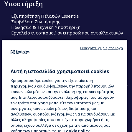
Υποστήριξη
Εξυπηρέτηση Πελατών Essentia
Συμβόλαια Συντήρησης
Πωλήσεις & Τεχνική Υποστήριξη
Εργαλείο εντοπισμού αντιπροσώπου ανταλλακτικών
Ακολουθήστε μας
Συνεχίστε χωρίς αποδοχή
Κέντρα Αριστείας (Centers of Excellence)
The Research Hub
Electrolux Professional Ακαδημία Chef
Αυτή η ιστοσελίδα χρησιμοποιεί cookies
Χρησιμοποιούμε cookie για την εξατομίκευση
περιεχομένου και διαφημίσεων, την παροχή λειτουργιών
κοινωνικών μέσων και την ανάλυση της επισκεψιμότητάς
μας. Επιπλέον, μοιραζόμαστε πληροφορίες που αφορούν
τον τρόπο που χρησιμοποιείτε τον ιστότοπό μας με
COUNTRY AND LANGUAGE
συνεργάτες κοινωνικών μέσων, διαφήμισης και
Η ΕΠΙΛΟΓΉ ΣΑΣ: ΕΛΛΗΝΙΚΆ
αναλύσεων, οι οποίοι ενδεχομένως να τις συνδυάσουν με
άλλες πληροφορίες που τους έχετε παραχωρήσει ή τις
οποίες έχουν συλλέξει σε σχέση με την από μέρους σας
χρήση των υπηρεσιών τους.
Cookie Policy