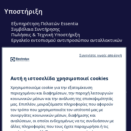
Υποστήριξη
Εξυπηρέτηση Πελατών Essentia
Συμβόλαια Συντήρησης
Πωλήσεις & Τεχνική Υποστήριξη
Εργαλείο εντοπισμού αντιπροσώπου ανταλλακτικών
Ακολουθήστε μας
Συνεχίστε χωρίς αποδοχή
Κέντρα Αριστείας (Centers of Excellence)
The Research Hub
Electrolux Professional Ακαδημία Chef
Αυτή η ιστοσελίδα χρησιμοποιεί cookies
Χρησιμοποιούμε cookie για την εξατομίκευση
περιεχομένου και διαφημίσεων, την παροχή λειτουργιών
κοινωνικών μέσων και την ανάλυση της επισκεψιμότητάς
μας. Επιπλέον, μοιραζόμαστε πληροφορίες που αφορούν
τον τρόπο που χρησιμοποιείτε τον ιστότοπό μας με
COUNTRY AND LANGUAGE
συνεργάτες κοινωνικών μέσων, διαφήμισης και
Η ΕΠΙΛΟΓΉ ΣΑΣ: ΕΛΛΗΝΙΚΆ
αναλύσεων, οι οποίοι ενδεχομένως να τις συνδυάσουν με
άλλες πληροφορίες που τους έχετε παραχωρήσει ή τις