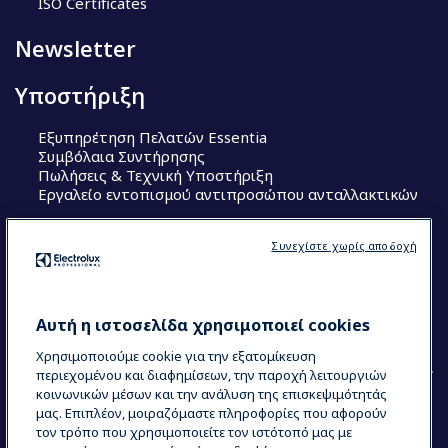
ISO Certificates
Newsletter
Υποστήριξη
Εξυπηρέτηση Πελατών Essentia
Συμβόλαια Συντήρησης
Πωλήσεις & Τεχνική Υποστήριξη
Εργαλείο εντοπισμού αντιπροσώπου ανταλλακτικών
Ακολουθήστε μας
Συνεχίστε χωρίς αποδοχή
Κέντρα Αριστείας (Centers of Excellence)
The Research Hub
Electrolux Professional Ακαδημία Chef
Αυτή η ιστοσελίδα χρησιμοποιεί cookies
Χρησιμοποιούμε cookie για την εξατομίκευση
περιεχομένου και διαφημίσεων, την παροχή λειτουργιών
κοινωνικών μέσων και την ανάλυση της επισκεψιμότητάς
μας. Επιπλέον, μοιραζόμαστε πληροφορίες που αφορούν
τον τρόπο που χρησιμοποιείτε τον ιστότοπό μας με
COUNTRY AND LANGUAGE