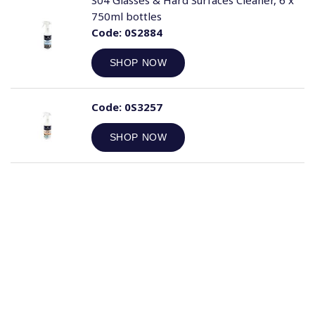
S04 Glasses & Hard Surfaces Cleaner, 6 x
750ml bottles
Code:
0S2884
SHOP NOW
Code:
0S3257
SHOP NOW