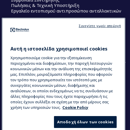
Πωλήσεις & Τεχνική Υποστήριξη
Εργαλείο εντοπισμού αντιπροσώπου ανταλλακτικών
Ακολουθήστε μας
Συνεχίστε χωρίς αποδοχή
Κέντρα Αριστείας (Centers of Excellence)
The Research Hub
Electrolux Professional Ακαδημία Chef
Αυτή η ιστοσελίδα χρησιμοποιεί cookies
Χρησιμοποιούμε cookie για την εξατομίκευση
περιεχομένου και διαφημίσεων, την παροχή λειτουργιών
κοινωνικών μέσων και την ανάλυση της επισκεψιμότητάς
μας. Επιπλέον, μοιραζόμαστε πληροφορίες που αφορούν
τον τρόπο που χρησιμοποιείτε τον ιστότοπό μας με
COUNTRY AND LANGUAGE
συνεργάτες κοινωνικών μέσων, διαφήμισης και
Η ΕΠΙΛΟΓΉ ΣΑΣ: ΕΛΛΗΝΙΚΆ
αναλύσεων, οι οποίοι ενδεχομένως να τις συνδυάσουν με
άλλες πληροφορίες που τους έχετε παραχωρήσει ή τις
οποίες έχουν συλλέξει σε σχέση με την από μέρους σας
χρήση των υπηρεσιών τους.
Cookie Policy
Data Privacy Statement
Cookie Policy
Όροι και προϋποθέσεις
Αποδοχή όλων των cookies