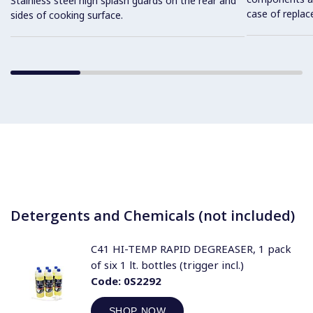
Stainless steel high splash guards on the rear and
case of replac
sides of cooking surface.
Detergents and Chemicals (not included)
C41 HI-TEMP RAPID DEGREASER, 1 pack
of six 1 lt. bottles (trigger incl.)
Code:
0S2292
SHOP NOW