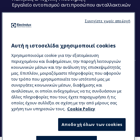
Εργαλείο εντοπισμού αντιπροσώπου ανταλλακτικών
Ακολουθήστε μας
Συνεχίστε χωρίς αποδοχή
Κέντρα Αριστείας (Centers of Excellence)
The Research Hub
Electrolux Professional Ακαδημία Chef
Αυτή η ιστοσελίδα χρησιμοποιεί cookies
Χρησιμοποιούμε cookie για την εξατομίκευση
περιεχομένου και διαφημίσεων, την παροχή λειτουργιών
κοινωνικών μέσων και την ανάλυση της επισκεψιμότητάς
μας. Επιπλέον, μοιραζόμαστε πληροφορίες που αφορούν
τον τρόπο που χρησιμοποιείτε τον ιστότοπό μας με
COUNTRY AND LANGUAGE
συνεργάτες κοινωνικών μέσων, διαφήμισης και
Η ΕΠΙΛΟΓΉ ΣΑΣ: ΕΛΛΗΝΙΚΆ
αναλύσεων, οι οποίοι ενδεχομένως να τις συνδυάσουν με
άλλες πληροφορίες που τους έχετε παραχωρήσει ή τις
οποίες έχουν συλλέξει σε σχέση με την από μέρους σας
χρήση των υπηρεσιών τους.
Cookie Policy
Data Privacy Statement
Cookie Policy
Όροι και προϋποθέσεις
Αποδοχή όλων των cookies