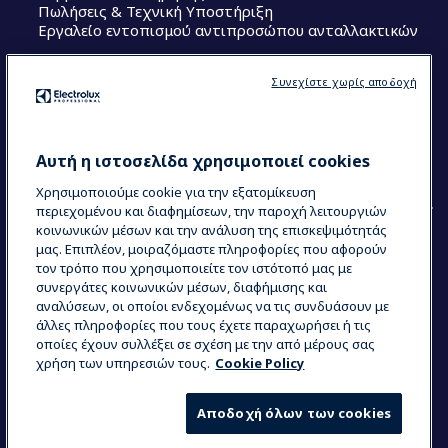
Πωλήσεις & Τεχνική Υποστήριξη
Εργαλείο εντοπισμού αντιπροσώπου ανταλλακτικών
Ακολουθήστε μας
Συνεχίστε χωρίς αποδοχή
Κέντρα Αριστείας (Centers of Excellence)
The Research Hub
Electrolux Professional Ακαδημία Chef
Αυτή η ιστοσελίδα χρησιμοποιεί cookies
Χρησιμοποιούμε cookie για την εξατομίκευση
περιεχομένου και διαφημίσεων, την παροχή λειτουργιών
κοινωνικών μέσων και την ανάλυση της επισκεψιμότητάς
μας. Επιπλέον, μοιραζόμαστε πληροφορίες που αφορούν
τον τρόπο που χρησιμοποιείτε τον ιστότοπό μας με
COUNTRY AND LANGUAGE
συνεργάτες κοινωνικών μέσων, διαφήμισης και
Η ΕΠΙΛΟΓΉ ΣΑΣ: ΕΛΛΗΝΙΚΆ
αναλύσεων, οι οποίοι ενδεχομένως να τις συνδυάσουν με
άλλες πληροφορίες που τους έχετε παραχωρήσει ή τις
οποίες έχουν συλλέξει σε σχέση με την από μέρους σας
χρήση των υπηρεσιών τους.
Cookie Policy
Data Privacy Statement
Cookie Policy
Όροι και προϋποθέσεις
Αποδοχή όλων των cookies