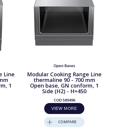
Open Bases
e Line
Modular Cooking Range Line
Modula
 mm
thermaline 90 - 700 mm
ther
rm, 1
Open base, GN conform, 1
Open 
Side (H2) - H=450
S
COD
589496
VIEW MORE
COMPARE