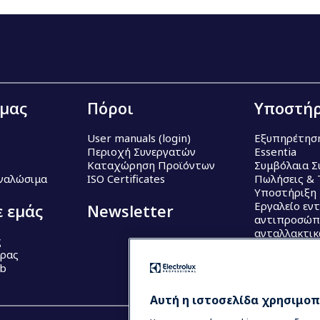
 μας
Πόροι
Υποστήρ
User manuals (login)
Εξυπηρέτησ
Περιοχή Συνεργατών
Essentia
Καταχώρηση Προϊόντων
Συμβόλαια Σ
Αναλώσιμα
ISO Certificates
Πωλήσεις & 
Υποστήριξη
Εργαλείο εν
ε εμάς
Newsletter
αντιπροσώπ
ανταλλακτι
ς
έρας
ub
Αυτή η ιστοσελίδα χρησιμοπο