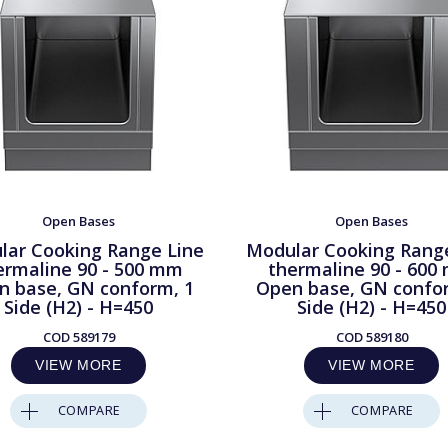
Open Bases
Open Bases
lar Cooking Range Line
Modular Cooking Rang
ermaline 90 - 500 mm
thermaline 90 - 600
n base, GN conform, 1
Open base, GN confo
Side (H2) - H=450
Side (H2) - H=450
COD
589179
COD
589180
VIEW MORE
VIEW MORE
COMPARE
COMPARE