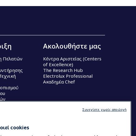
ιξη
Ακολουθήστε μας
η Πελατών
Κέντρα Αριστείας (Centers
of Excellence)
υντήρησης
The Research Hub
Τεχνική
Electrolux Professional
Ακαδημία Chef
τοπισμού
ου
κών
Συνεχίστε χωρίς αποδοχή
ιεί cookies