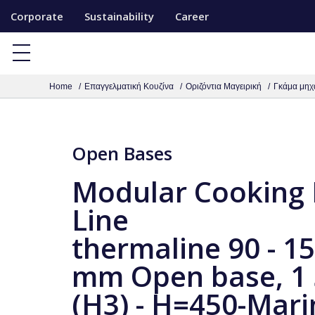
S
Corporate
Sustainability
Career
k
i
p
Home
Επαγγελματική Κουζίνα
Οριζόντια Μαγειρική
Γκάμα μηχ
t
o
c
Open Bases
o
n
Modular Cooking
t
Line
e
n
thermaline 90 - 1
t
mm Open base, 1 
(H3) - H=450-Mari