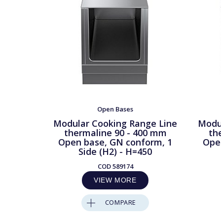
Open Bases
Modular Cooking Range Line
Modu
thermaline 90 - 400 mm
th
Open base, GN conform, 1
Ope
Side (H2) - H=450
COD
589174
VIEW MORE
COMPARE