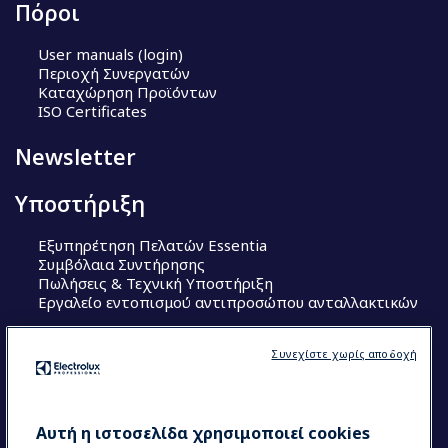
Πόροι
User manuals (login)
Περιοχή Συνεργατών
Καταχώρηση Προϊόντων
ISO Certificates
Newsletter
Υποστήριξη
Εξυπηρέτηση Πελατών Essentia
Συμβόλαια Συντήρησης
Πωλήσεις & Τεχνική Υποστήριξη
Εργαλείο εντοπισμού αντιπροσώπου ανταλλακτικών
Ακολουθήστε μας
Συνεχίστε χωρίς αποδοχή
Κέντρα Αριστείας (Centers of Excellence)
The Research Hub
Electrolux Professional Ακαδημία Chef
Αυτή η ιστοσελίδα χρησιμοποιεί cookies