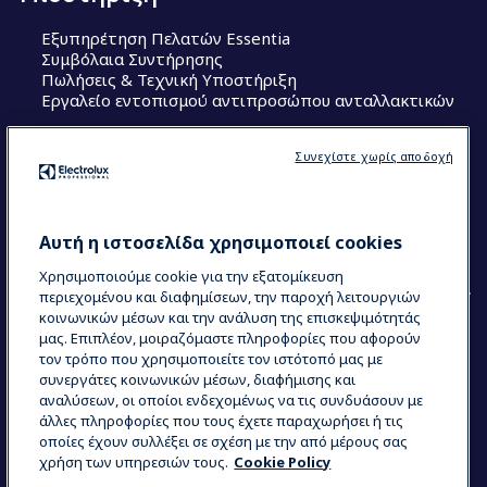
Εξυπηρέτηση Πελατών Essentia
Συμβόλαια Συντήρησης
Πωλήσεις & Τεχνική Υποστήριξη
Εργαλείο εντοπισμού αντιπροσώπου ανταλλακτικών
Ακολουθήστε μας
Συνεχίστε χωρίς αποδοχή
Κέντρα Αριστείας (Centers of Excellence)
The Research Hub
Electrolux Professional Ακαδημία Chef
Αυτή η ιστοσελίδα χρησιμοποιεί cookies
Χρησιμοποιούμε cookie για την εξατομίκευση
περιεχομένου και διαφημίσεων, την παροχή λειτουργιών
κοινωνικών μέσων και την ανάλυση της επισκεψιμότητάς
μας. Επιπλέον, μοιραζόμαστε πληροφορίες που αφορούν
τον τρόπο που χρησιμοποιείτε τον ιστότοπό μας με
COUNTRY AND LANGUAGE
συνεργάτες κοινωνικών μέσων, διαφήμισης και
Η ΕΠΙΛΟΓΉ ΣΑΣ: ΕΛΛΗΝΙΚΆ
αναλύσεων, οι οποίοι ενδεχομένως να τις συνδυάσουν με
άλλες πληροφορίες που τους έχετε παραχωρήσει ή τις
οποίες έχουν συλλέξει σε σχέση με την από μέρους σας
χρήση των υπηρεσιών τους.
Cookie Policy
Data Privacy Statement
Cookie Policy