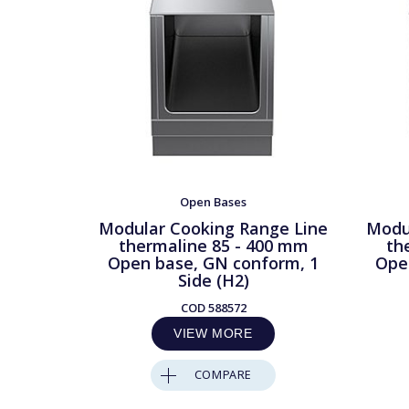
Open Bases
Modular Cooking Range Line
Modu
thermaline 85 - 400 mm
th
Open base, GN conform, 1
Ope
Side (H2)
COD
588572
VIEW MORE
COMPARE