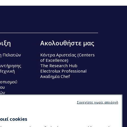
ιξη
Ακολουθήστε μας
η Πελατών
Κέντρα Αριστείας (Centers
of Excellence)
υντήρησης
The Research Hub
Τεχνική
Electrolux Professional
Ακαδημία Chef
τοπισμού
ου
κών
Συνεχίστε χωρίς αποδοχή
ιεί cookies