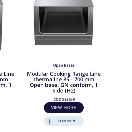
Open Bases
e Line
Modular Cooking Range Line
Modula
 mm
thermaline 85 - 700 mm
ther
rm, 1
Open base, GN conform, 1
Open 
Side (H2)
COD
588659
VIEW MORE
COMPARE