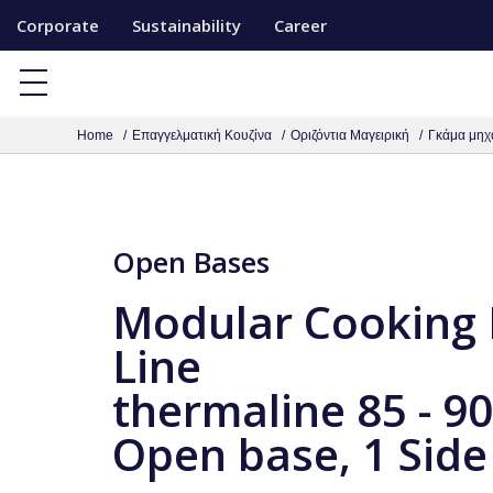
S
Corporate
Sustainability
Career
k
i
p
Home
Επαγγελματική Κουζίνα
Οριζόντια Μαγειρική
Γκάμα μηχ
t
o
c
o
Open Bases
n
t
Modular Cooking
e
Line
n
thermaline 85 - 
t
Open base, 1 Side