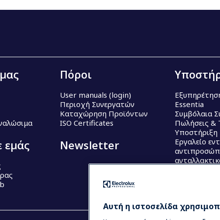
 μας
Πόροι
Υποστήρ
User manuals (login)
Εξυπηρέτησ
Περιοχή Συνεργατών
Essentia
Καταχώρηση Προϊόντων
Συμβόλαια Σ
Αναλώσιμα
ISO Certificates
Πωλήσεις & 
Υποστήριξη
Εργαλείο εν
ε εμάς
Newsletter
αντιπροσώπ
ανταλλακτι
ς
έρας
ub
Αυτή η ιστοσελίδα χρησιμοπο