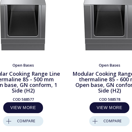
Open Bases
Open Bases
lar Cooking Range Line
Modular Cooking Rang
ermaline 85 - 500 mm
thermaline 85 - 600
n base, GN conform, 1
Open base, GN confo
Side (H2)
Side (H2)
COD
588577
COD
588578
VIEW MORE
VIEW MORE
COMPARE
COMPARE