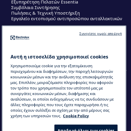
Εξυπηρέτηση Πελατών Essentia
Συμβόλαια Συντήρησης
Πωλήσεις & Τεχνική Υποστήριξη
Εργαλείο εντοπισμού αντιπροσώπου ανταλλακτικών
Ακολουθήστε μας
Συνεχίστε χωρίς αποδοχή
Κέντρα Αριστείας (Centers of Excellence)
The Research Hub
Electrolux Professional Ακαδημία Chef
Αυτή η ιστοσελίδα χρησιμοποιεί cookies
Χρησιμοποιούμε cookie για την εξατομίκευση
περιεχομένου και διαφημίσεων, την παροχή λειτουργιών
κοινωνικών μέσων και την ανάλυση της επισκεψιμότητάς
μας. Επιπλέον, μοιραζόμαστε πληροφορίες που αφορούν
τον τρόπο που χρησιμοποιείτε τον ιστότοπό μας με
COUNTRY AND LANGUAGE
συνεργάτες κοινωνικών μέσων, διαφήμισης και
Η ΕΠΙΛΟΓΉ ΣΑΣ: ΕΛΛΗΝΙΚΆ
αναλύσεων, οι οποίοι ενδεχομένως να τις συνδυάσουν με
άλλες πληροφορίες που τους έχετε παραχωρήσει ή τις
οποίες έχουν συλλέξει σε σχέση με την από μέρους σας
χρήση των υπηρεσιών τους.
Cookie Policy
Data Privacy Statement
Cookie Policy
Όροι και προϋποθέσεις
Αποδοχή όλων των cookies