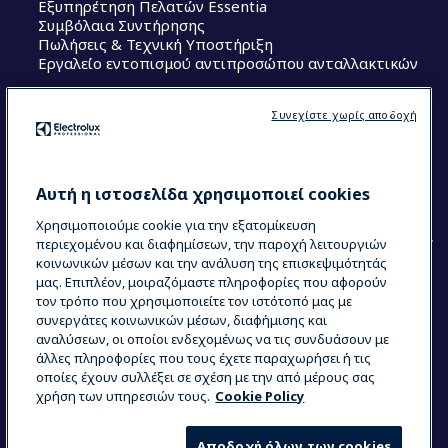
Εξυπηρέτηση Πελατών Essentia
Συμβόλαια Συντήρησης
Πωλήσεις & Τεχνική Υποστήριξη
Εργαλείο εντοπισμού αντιπροσώπου ανταλλακτικών
Ακολουθήστε μας
Συνεχίστε χωρίς αποδοχή
Κέντρα Αριστείας (Centers of Excellence)
The Research Hub
Electrolux Professional Ακαδημία Chef
Αυτή η ιστοσελίδα χρησιμοποιεί cookies
Χρησιμοποιούμε cookie για την εξατομίκευση
περιεχομένου και διαφημίσεων, την παροχή λειτουργιών
κοινωνικών μέσων και την ανάλυση της επισκεψιμότητάς
μας. Επιπλέον, μοιραζόμαστε πληροφορίες που αφορούν
τον τρόπο που χρησιμοποιείτε τον ιστότοπό μας με
COUNTRY AND LANGUAGE
συνεργάτες κοινωνικών μέσων, διαφήμισης και
Η ΕΠΙΛΟΓΉ ΣΑΣ: ΕΛΛΗΝΙΚΆ
αναλύσεων, οι οποίοι ενδεχομένως να τις συνδυάσουν με
άλλες πληροφορίες που τους έχετε παραχωρήσει ή τις
οποίες έχουν συλλέξει σε σχέση με την από μέρους σας
χρήση των υπηρεσιών τους.
Cookie Policy
Data Privacy Statement
Cookie Policy
Όροι και προϋποθέσεις
Αποδοχή όλων των cookies