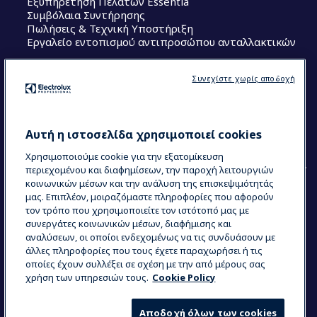
Εξυπηρέτηση Πελατών Essentia
Συμβόλαια Συντήρησης
Πωλήσεις & Τεχνική Υποστήριξη
Εργαλείο εντοπισμού αντιπροσώπου ανταλλακτικών
Ακολουθήστε μας
Συνεχίστε χωρίς αποδοχή
Κέντρα Αριστείας (Centers of Excellence)
The Research Hub
Electrolux Professional Ακαδημία Chef
Αυτή η ιστοσελίδα χρησιμοποιεί cookies
Χρησιμοποιούμε cookie για την εξατομίκευση
περιεχομένου και διαφημίσεων, την παροχή λειτουργιών
κοινωνικών μέσων και την ανάλυση της επισκεψιμότητάς
μας. Επιπλέον, μοιραζόμαστε πληροφορίες που αφορούν
τον τρόπο που χρησιμοποιείτε τον ιστότοπό μας με
COUNTRY AND LANGUAGE
συνεργάτες κοινωνικών μέσων, διαφήμισης και
Η ΕΠΙΛΟΓΉ ΣΑΣ: ΕΛΛΗΝΙΚΆ
αναλύσεων, οι οποίοι ενδεχομένως να τις συνδυάσουν με
άλλες πληροφορίες που τους έχετε παραχωρήσει ή τις
οποίες έχουν συλλέξει σε σχέση με την από μέρους σας
χρήση των υπηρεσιών τους.
Cookie Policy
Data Privacy Statement
Cookie Policy
Όροι και προϋποθέσεις
Αποδοχή όλων των cookies