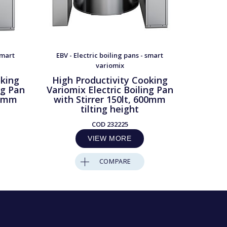
smart
EBV - Electric boiling pans - smart
EBV - E
variomix
oking
High Productivity Cooking
High 
ng Pan
Variomix Electric Boiling Pan
Variomi
00mm
with Stirrer 150lt, 600mm
with 
tilting height
COD
232225
VIEW MORE
COMPARE