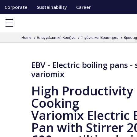
S
Corporate
Sustainability
Career
k
i
p
Home
Επαγγελματική Κουζίνα
Τηγάνια και Βραστήρες
Βραστήρ
t
o
c
EBV - Electric boiling pans -
o
variomix
n
t
High Productivity
e
Cooking
n
t
Variomix Electric 
Pan with Stirrer 2