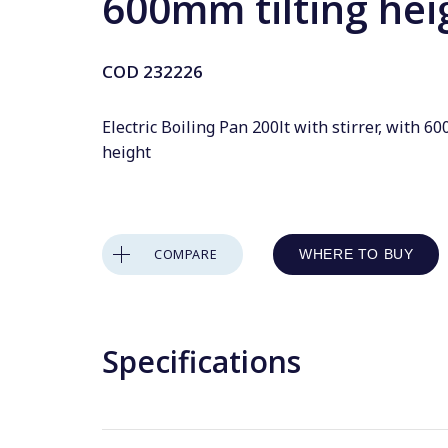
600mm tilting hei
COD
232226
Electric Boiling Pan 200lt with stirrer, with 6
height
COMPARE
WHERE TO BUY
Specifications