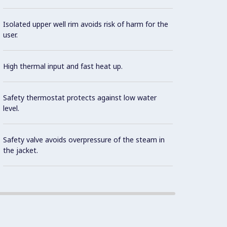
agitat
casser
Isolated upper well rim avoids risk of harm for the
the ro
user.
cookin
be pla
brushe
High thermal input and fast heat up.
Safety thermostat protects against low water
level.
Safety valve avoids overpressure of the steam in
the jacket.