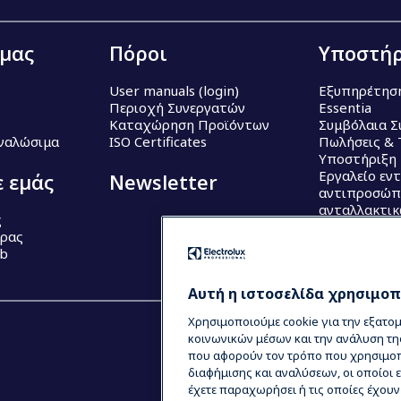
 μας
Πόροι
Υποστήρ
User manuals (login)
Εξυπηρέτησ
Περιοχή Συνεργατών
Essentia
Καταχώρηση Προϊόντων
Συμβόλαια Σ
Αναλώσιμα
ISO Certificates
Πωλήσεις & 
Υποστήριξη
Εργαλείο εν
ε εμάς
Newsletter
αντιπροσώπ
ανταλλακτι
ς
έρας
ub
Αυτή η ιστοσελίδα χρησιμοπο
Χρησιμοποιούμε cookie για την εξατο
κοινωνικών μέσων και την ανάλυση τη
που αφορούν τον τρόπο που χρησιμοπο
διαφήμισης και αναλύσεων, οι οποίοι
έχετε παραχωρήσει ή τις οποίες έχου