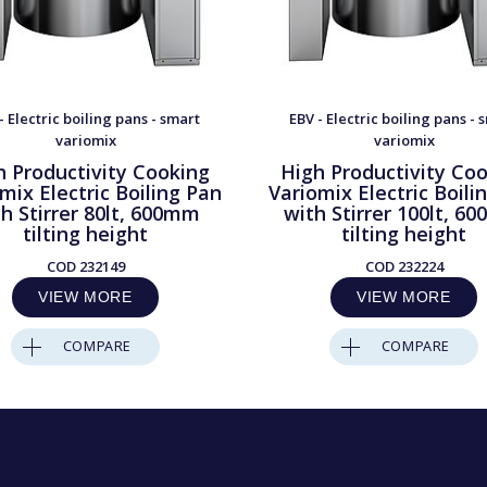
- Electric boiling pans - smart
EBV - Electric boiling pans - 
variomix
variomix
h Productivity Cooking
High Productivity Co
mix Electric Boiling Pan
Variomix Electric Boili
h Stirrer 80lt, 600mm
with Stirrer 100lt, 6
tilting height
tilting height
COD
232149
COD
232224
VIEW MORE
VIEW MORE
COMPARE
COMPARE