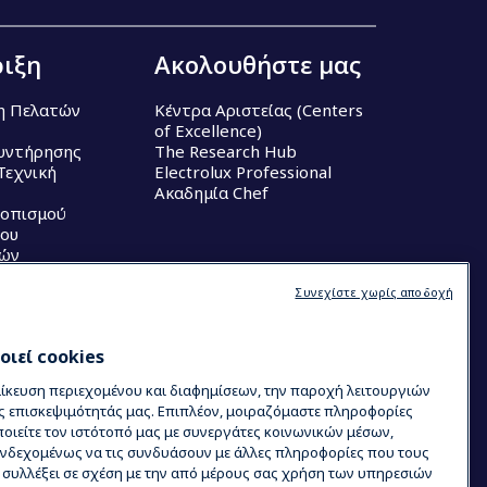
ιξη
Ακολουθήστε μας
η Πελατών
Κέντρα Αριστείας (Centers
of Excellence)
υντήρησης
The Research Hub
Τεχνική
Electrolux Professional
Ακαδημία Chef
τοπισμού
ου
κών
Συνεχίστε χωρίς αποδοχή
ιεί cookies
μίκευση περιεχομένου και διαφημίσεων, την παροχή λειτουργιών
ς επισκεψιμότητάς μας. Επιπλέον, μοιραζόμαστε πληροφορίες
ιείτε τον ιστότοπό μας με συνεργάτες κοινωνικών μέσων,
 ενδεχομένως να τις συνδυάσουν με άλλες πληροφορίες που τους
ν συλλέξει σε σχέση με την από μέρους σας χρήση των υπηρεσιών