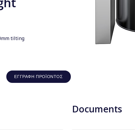
ght
00mm tilting
ΕΓΓΡΑΦΉ ΠΡΟΪΌΝΤΟΣ
Documents