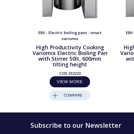
EBV - Electric boiling pans - smart
EBV 
variomix
High Productivity Cooking
Hig
Variomix Electric Boiling Pan
Vario
with Stirrer 50lt, 600mm
wit
tilting height
COD
232223
VIEW MORE
COMPARE
Subscribe to our Newsletter